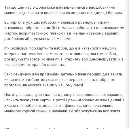
Так що цей набір допоможе вам визначитися з вподобаннями
малюка, адже заняття повинні приносити радість і дитині, і батькам.
Всі картки в усіх цих наборах – великого розміру, з чіткими і
яскравими зображеннями. Всі тематичні набори є і в ламінованому
(картон, покритий тонкою плівкою) і в не ламінованому варіанті,
російською або українською мовами.
Ми розповіли про картки та набори, що є в наявності у нашому
інтернет-магазині. Але ви можете виготовити картки самостійно,
роздрукувати готові комплекти з інтернету або демонструвати їх з
екрана комп’ютера або планшета.
Рекомендуємо вам продумати детально план перших днів занять.
Як саме це зробити, як скласти план перших занять із обраної
програми, ви можете знайти у нашому блозі.
Підготувавшись, зупиніться на одному із запропонованих варіантів,
і почніть показувати картки в ритмі і режимі зручному вам і дитині. І
з часом, ви побачите, як заняття з флеш картами, прищеплять
малюкові корисні звички в навчанні, які збережуться на все життя.