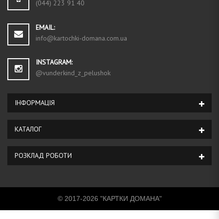
(044) 223 91 40
EMAIL:
info@kartochki-domana.com.ua
INSTAGRAM:
@vunderkind_z_pelushok
ІНФОРМАЦIЯ
КАТАЛОГ
РОЗКЛАД РОБОТИ
© 2017-2026 "КАРТКИ ДОМАНА"