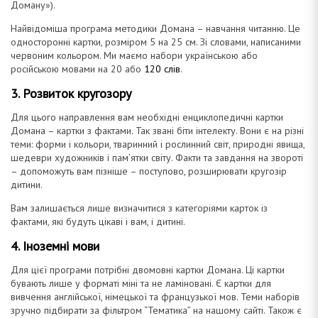
Доману»).
Найвідоміша програма методики Домана – навчання читанню. Це
односторонні картки, розміром 5 на 25 см. Зі словами, написаними
червоним кольором. Ми маємо набори українською або
російською мовами на 20 або
120 слів
.
3. Розвиток кругозору
Для цього направлення вам необхідні енциклопедичні картки
Домана – картки з фактами. Так звані біти інтелекту. Вони є на різні
теми: форми і кольори, тваринний і рослинний світ, природні явища,
шедеври художників і пам’ятки світу. Факти та завдання на звороті
– допоможуть вам пізніше – поступово, розширювати кругозір
дитини.
Вам залишається лише визначитися з категоріями карток із
фактами, які будуть цікаві і вам, і дитині.
4. Іноземні мови
Для цієї програми потрібні двомовні картки Домана. Ці картки
бувають лише у форматі міні та не ламіновані. Є картки для
вивчення англійської, німецької та французької мов. Теми наборів
зручно підбирати за фільтром “Тематика” на нашому сайті. Також є