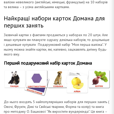
валізки невеликого (англійські, німецькі, французькі) на 10 наборів
та велика – з усіма англійськими картками.
Найкращі набори карток Домана для
перших занять
Зазвичай картки з фактами продаються у наборах по 20 штук. Але
якщо купувати ви плануєте одразу декілька наборів, то доцільніше
і дешевше купувати Подарунковий набір “Моя перша валізка”. У
ньому можна знайти картки, які, напевно, зацікавлять дитину будь-
якого віку.
Перший подарунковий набір карток Домана
До нього входять 5 найпопулярніших наборів для перших занять (
Овочі, Фрукти, Дикі та Свійські тварини, Форма та колір) та книга
про методику О. Башкової “Як виростити вундеркінда”. Ця книга –