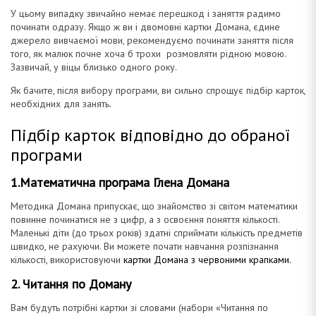
У цьому випадку звичайно немає перешкод і заняття радимо
починати одразу. Якщо ж ви і двомовні картки Домана, єдине
джерело вивчаємої мови, рекомендуємо починати заняття після
того, як малюк почне хоча б трохи розмовляти рідною мовою.
Зазвичай, у віцы близько одного року.
Як бачите, після вибору програми, ви сильно спрощує підбір карток,
необхідних для занять.
Підбір карток відповідно до обраної
програми
1.Математична програма Глена Домана
Методика Домана припускає, що знайомство зі світом математики
повинне починатися не з цифр, а з освоєння поняття кількості.
Маленькі діти (до трьох років) здатні сприймати кількість предметів
швидко, не рахуючи. Ви можете почати навчання розпізнання
кількості, використовуючи
картки Домана з червоними крапками.
2. Читання по Доману
Вам будуть потрібні картки зі словами (набори «Читання по