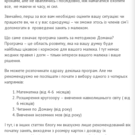
кроками, але не кваплячись і послідовно, ніж намагатися охопити
все, не маючи ні часу, ні сил.
Звичайно, перш за все вам необхідно оцінити вашу ситуацію: чи
працюєте ви, чи є у вас однодумці – чи зможе хтось із членів сім’ї
допомогати в проведенні занять з малюком.
Що саме означає програма занять за методикою Домана?
Програма – це область розвитку, яка на вашу думку буде
найбільш цікавою і корисною для вашого малюка. І тут немає
жодних правил і догм – тільки інтереси вашого малюка і ваше
рішення.
Ви можете розпочинати одразу декілька програм. Але ми
рекомендуємо не поспішати і почати з вибору одного з чотирьох
напрямків:
Математика (від 4-6 місяців)
Розширення кругозору – вивчення навколишнього світу ( від
6 місяців)
Читання по Доману (від року)
Вивчення іноземних мов (від року)
І тут, і в інших статтях блогу ми вказуємо лише рекомендований вік
початку занять, виходячи з розміру карток і досвіду їх