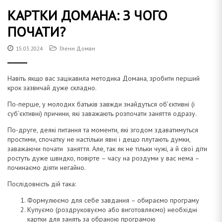
к
т
г
КАРТКИ ДОМАНА: З ЧОГО
у
а
ПОЧАТИ?
ц
и
15.03.2024
Гленн Доман
і
ю
Навіть якщо вас зацікавила методика Домана, зробити перший
крок зазвичай дуже складно.
Д
По-перше, у молодих батьків завжди знайдуться об’єктивні (і
суб’єктивні) причини, які заважають розпочати заняття одразу.
По-друге, деякі питання та моменти, які згодом здаватимуться
простими, спочатку не настільки явні і дещо плутають думки,
о
заважаючи почати заняття. Але, так як не тільки чужі, а й свої діти
ростуть дуже швидко, повірте – часу на роздуми у вас нема –
починаємо діяти негайно.
Послідовність дій така:
м
Формулюємо для себе завдання – обираємо програму
Купуємо (роздруковуємо або виготовляємо) необхідні
картки для занять за обраною програмою