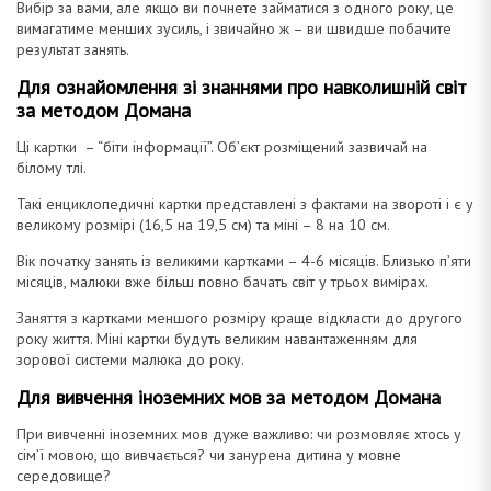
Вибір за вами, але якщо ви почнете займатися з одного року, це
вимагатиме менших зусиль, і звичайно ж – ви швидше побачите
результат занять.
Для ознайомлення зі знаннями про навколишній світ
за методом Домана
Ці картки – “біти інформації”. Об’єкт розміщений зазвичай на
білому тлі.
Такі енциклопедичні картки представлені з фактами на звороті і є у
великому розмірі (16,5 на 19,5 см) та міні – 8 на 10 см.
Вік початку занять із великими картками – 4-6 місяців. Близько п’яти
місяців, малюки вже більш повно бачать світ у трьох вимірах.
Заняття з картками меншого розміру краще відкласти до другого
року життя. Міні картки будуть великим навантаженням для
зорової системи малюка до року.
Для вивчення іноземних мов за методом Домана
При вивченні іноземних мов дуже важливо: чи розмовляє хтось у
сім’ї мовою, що вивчається? чи занурена дитина у мовне
середовище?