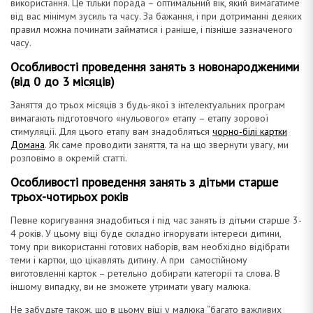
використання. Це тільки порада – оптимальний вік, який вимагатиме
від вас мінімум зусиль та часу. За бажання, і при дотриманні деяких
правил можна починати займатися і раніше, і пізніше зазначеного
часу.
Особливості проведення занять з новонародженими
(від 0 до 3 місяців)
Заняття до трьох місяців з будь-якої з інтелектуальних програм
вимагають підготовчого «нульового» етапу – етапу зорової
стимуляції. Для цього етапу вам знадобляться
чорно-білі картки
Домана
. Як саме проводити заняття, та на що звернути увагу, ми
розповімо в окремій статті.
Особливості проведення занять з дітьми старше
трьох-чотирьох років
Певне коригування знадобиться і під час занять із дітьми старше 3-
4 років. У цьому віці буде складно ігнорувати інтереси дитини,
тому при використанні готових наборів, вам необхідно відібрати
теми і картки, що цікавлять дитину. А при самостійному
виготовленні карток – ретельно добирати категорії та слова. В
іншому випадку, ви не зможете утримати увагу малюка.
Не забудьте також, що в цьому віці у малюка “багато важливих