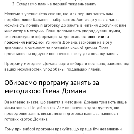
Складаємо план на перший тиждень занять
Можемо з упевненістю сказати, що для перших занять вам
а
потрібно лише бажання і набір карток. Але якщо у вас є час та
можливість, почніть підготовку до занять із читання доступних вам
книг автора методики.
Вони допомагають упорядкувати думки,
систематизувати інформацію та доносять
основні тези та
положення методики
. Усі книги Домана, засновані на вірі у
н
дивовижні можливості та потенціал кожної дитини. Після
прочитання ви відчуєте впевненість і силу для початку занять.
Програму методики Домана варто вибирати неспішно, залежно від
ваших можливостей, уподобань і подальших планів.
а
Обираємо програму занять за
методикою Глена Домана
Ви напевно знаєте, що заняття з методики Домана тривають лише
кілька хвилин. Це дійсно так. Але ви напевно здогадуєтеся, що
проведення занять вимагатиме підготовки навіть за наявності
готових карток Домана.
Тому при виборі програми врахуйте, що краще йти невеликими