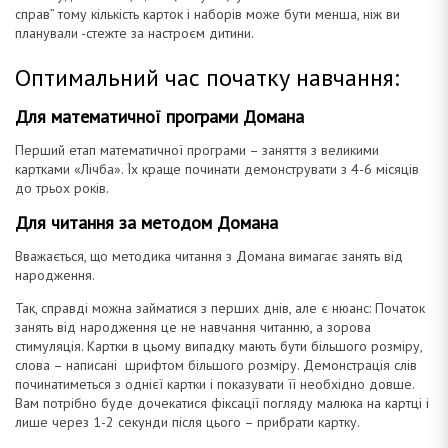
справ” тому кількість карток і наборів може бути менша, ніж ви
планували -стежте за настроєм дитини.
Оптимальний час початку навчання:
Для математичної програми Домана
Перший етап математичної програми – заняття з великими
картками «Лічба». Їх краще починати демонструвати з 4-6 місяців
до трьох років.
Для читання за методом Домана
Вважається, що методика читання з Домана вимагає занять від
народження.
Так, справді можна займатися з перших днів, але є нюанс: Початок
занять від народження це не навчання читанню, а зорова
стимуляція. Картки в цьому випадку мають бути більшого розміру,
слова – написані шрифтом більшого розміру. Демонстрація слів
починатиметься з однієї картки і показувати її необхідно довше.
Вам потрібно буде дочекатися фіксації погляду малюка на картці і
лише через 1-2 секунди після цього – прибрати картку.