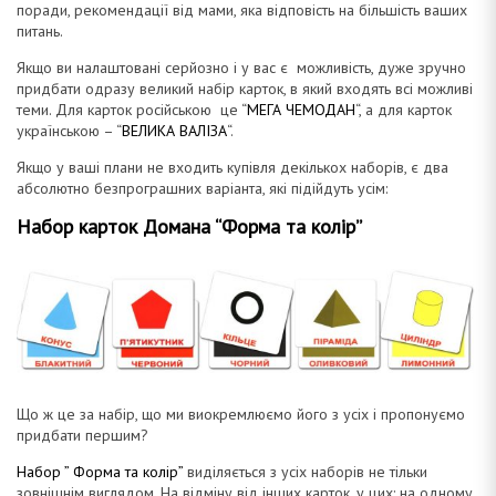
поради, рекомендації від мами, яка відповість на більшість ваших
питань.
Якщо ви налаштовані серйозно і у вас є можливість, дуже зручно
придбати одразу великий набір карток, в який входять всі можливі
теми. Для карток російською це “
МЕГА ЧЕМОДАН
“, а для карток
українською – “
ВЕЛИКА ВАЛІЗА
“.
Якщо у ваші плани не входить купівля декількох наборів, є два
абсолютно безпрограшних варіанта, які підійдуть усім:
Набор карток Домана “Форма та колір”
Що ж це за набір, що ми виокремлюємо його з усіх і пропонуємо
придбати першим?
Набор ” Форма та колір”
виділяється з усіх наборів не тільки
зовнішнім виглядом. На відміну від інших карток, у цих: на одному