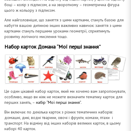
боці – колір з підписом, а на зворотному – геометрична фігура
цього ж кольору з підписом.
Але найголовніше, що заняття з цими картками, стануть базою для
набуття вашою дитиною інших важливих навичок: заняття з цими
картками стануть першими уроками геометрії, сприятимуть
розвитку логічного мислення тощо.
Набор карток Домана “Мої перші знання”
Це один цікавий набор карток, який ми хочемо вам запропонувати,
особливо, якщо ви ніяк не можете визначити тематику карток для
перших занять, –
набір “Мої перші знання”.
Він включає по декілька карток з різних тематичних наборів:
домашні, дикі, водні тварини, овочі і фрукти, комахи, птахи і
транспорт. На відміну від інших наборів великих карток, в цьому
наборі 40 карток.