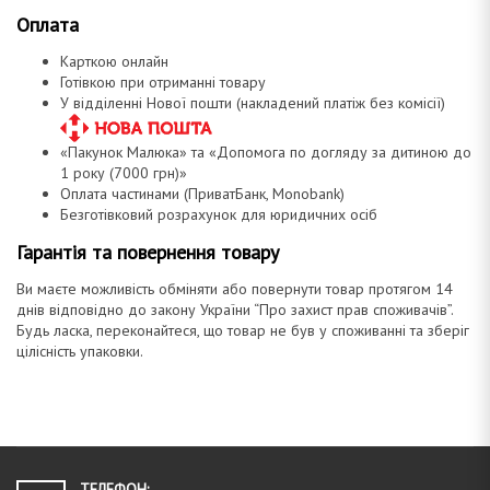
к
т
г
Оплата
у
а
Карткою онлайн
Готівкою при отриманні товару
ц
У відділенні Нової пошти (накладений платіж без комісії)
и
і
«Пакунок Малюка» та «Допомога по догляду за дитиною до
ю
1 року (7000 грн)»
Оплата частинами (ПриватБанк, Monobank)
Безготівковий розрахунок для юридичних осіб
Д
Гарантія та повернення товару
Ви маєте можливість обміняти або повернути товар протягом 14
днів відповідно до закону України “Про захист прав споживачів”.
о
Будь ласка, переконайтеся, що товар не був у споживанні та зберіг
цілісність упаковки.
м
ТЕЛЕФОН: