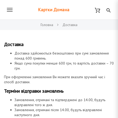
П
е
В
р
К
е
к
й
Головна
Доставка
т
л
и
д
а
ю
о
Доставка
о
ч
с
Доставка здійснюється безкоштовно при сумі замовлення
н
и
понад 600 гривень.
о
Якщо сума покупки менше 600 грн, то вартість доставки – 70
р
в
т
грн.
н
и
При оформленні замовлення Ви можете вказати зручний час і
о
спосіб доставки.
г
н
о
Терміни відправки замовлень
т
к
а
о
Замовлення, отримані та підтверджені до 14.00, будуть
н
в
відправлені того ж дня.
т
Замовлення, отримані після 14.00, будуть відправлені
е
і
наступного дня.
н