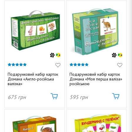
4.88
4.82
з 5
з 5
Подарунковий набір карток
Подарунковий набір карток
Домана «Англо-російська
Домана «Моя перша валіза»
валізка»
російською
675
грн
595
грн