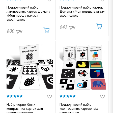
к
т
4.87
4.61
г
з 5
з 5
Подарунковий набір
Подарунковий набір карток
у
ламінованих карток Домана
Домана «Моя перша валіза»
а
«Моя перша валіза»
українською
українською
ц
и
643
грн
800
грн
і
ю
Д
о
м
5.00
5.00
з 5
з 5
Набір чорно-білих
Подарунковий набір
контрастних карток для
«контрастних карток» від
новонароджених
народження