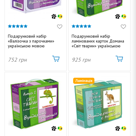
5.00
5.00
з 5
з 5
Подарунковий набір
Подарунковий набір
«Валізочка з парочками»
ламінованих карток Домана
українською мовою
«Світ тварин» українською
752
грн
925
грн
Ламінація