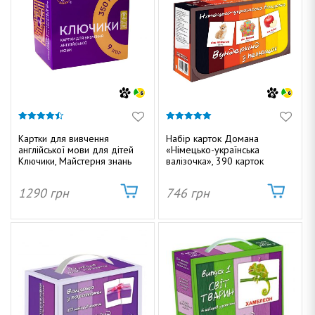
4.40
5.00
з 5
з 5
Картки для вивчення
Набір карток Домана
англійської мови для дітей
«Німецько-українська
Ключики, Майстерня знань
валізочка», 390 карток
1290
грн
746
грн