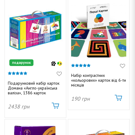
подарунок
5.00
з 5
Набір контрастних
4.91
«кольорових» карток від 6-ти
з 5
Подарунковий набір карток
місяців
Домана «Англо-українська
валіза», 1386 карток
190
грн
2438
грн