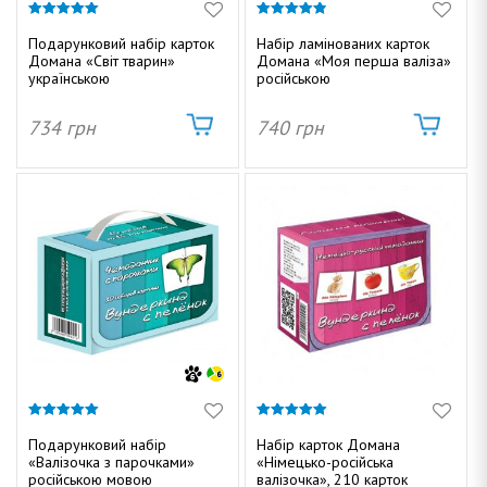
5.00
4.83
з 5
з 5
Подарунковий набір карток
Набір ламінованих карток
Домана «Світ тварин»
Домана «Моя перша валіза»
українською
російською
734
грн
740
грн
5.00
5.00
з 5
з 5
Подарунковий набір
Набір карток Домана
«Валізочка з парочками»
«Німецько-російська
російською мовою
валізочка», 210 карток