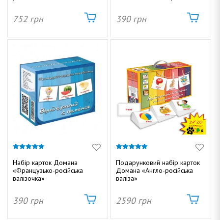
752
грн
390
грн
4.67
5.00
з 5
з 5
Набір карток Домана
Подарунковий набір карток
«Французько-російська
Домана «Англо-російська
валізочка»
валіза»
390
грн
2590
грн