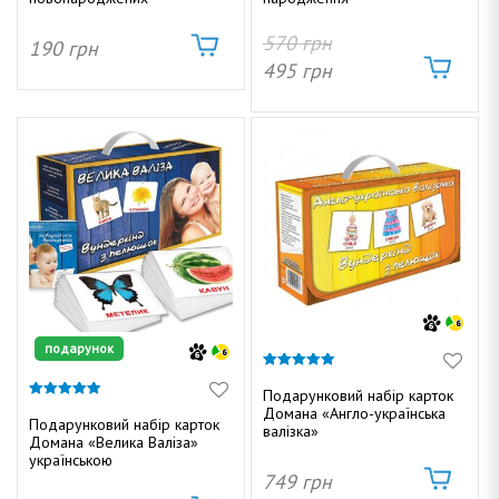
570
грн
190
грн
а
495
грн
н
а
подарунок
4.92
з 5
Подарунковий набір карток
4.92
Домана «Англо-українська
з 5
Подарунковий набір карток
валізка»
Домана «Велика Валіза»
українською
749
грн