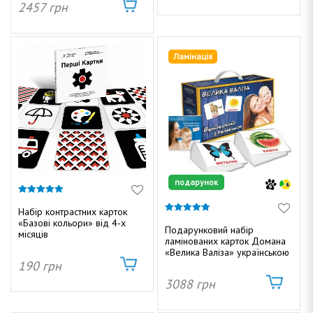
2457
грн
Ламінація
подарунок
5.00
з 5
Набір контрастних карток
4.84
«Базові кольори» від 4-х
з 5
Подарунковий набір
місяців
ламінованих карток Домана
«Велика Валіза» українською
190
грн
3088
грн