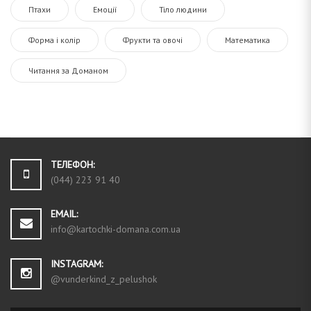
Птахи
Емоції
Тіло людини
Форма і колір
Фрукти та овочі
Математика
Читання за Доманом
ТЕЛЕФОН:
(044) 223 91 40
EMAIL:
info@kartochki-domana.com.ua
INSTAGRAM:
@vunderkind_z_pelushok