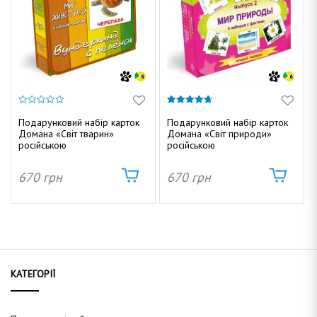
0
4.67
з
з 5
Подарунковий набір карток
Подарунковий набір карток
5
Домана «Світ тварин»
Домана «Світ природи»
російською
російською
670
грн
670
грн
КАТЕГОРІЇ