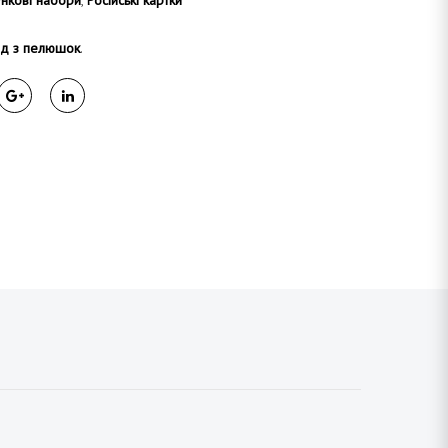
нкові набори
,
Російські картки
нд з пелюшок
.