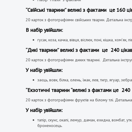
“Свійські тварини” великі з фактами це 160 ці
20 карток з фотографіями свійських тварин. Детальна інст
В набір увійшли:
гусак
,
коза
,
качка
,
вівця
,
віслюк
,
поні
,
кішка
,
хом’як
,
пі
“Дикі тварини” великі з фактами це 240 цікав
20 карток з фотографіями диких тварині. Детальна інстру
У набір увійшли:
заєць, вовк, білка, олень, їжак, лев, тигр, ягуар, зе
“Екзотичні тварини “великі з фактами це 240 
20 карток з фотографіями фруктів на білому тлі. Детальна
У набір увійшли:
тапір, скунс, окапі, лемур, даман, ехидна, вомбат, 
броненосець.