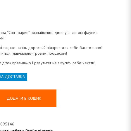
ка “Світ тварин” познайомить дитину зі світом фауни в
рмі!
і так, що навіть дорослий відкриє для себе багато нової
опиться навчально-ігровим процесом!
діток правильно і результат не змусить себе чекати!
НА ДОСТАВКА
ДОДАТИ В КОШИК
4095146