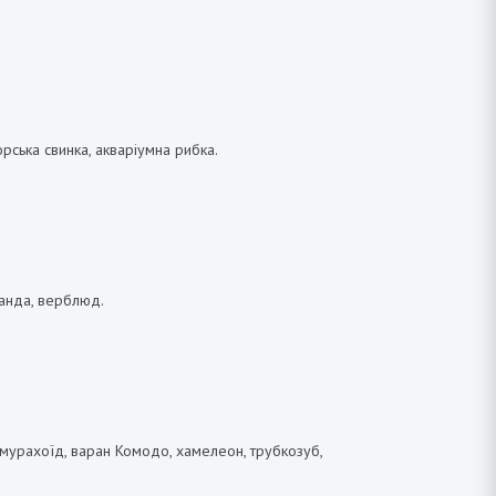
орська
свинка
,
акваріумна
рибка
.
 панда, верблюд.
н, мурахоїд, варан Комодо, хамелеон, трубкозуб,