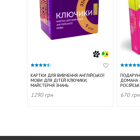
4.40
4.67
з 5
з 5
КАРТКИ ДЛЯ ВИВЧЕННЯ АНГЛІЙСЬКОЇ
ПОДАРУН
МОВИ ДЛЯ ДІТЕЙ КЛЮЧИКИ,
ДОМАНА 
МАЙСТЕРНЯ ЗНАНЬ
РОСІЙСЬ
1290
грн
670
грн
ДОДАТИ В КОШИК
ДОДАТ