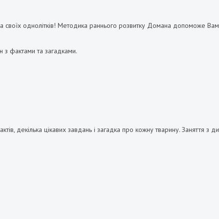
 за своїх однолітків! Методика раннього розвитку Домана допоможе Ва
н з фактами та загадками.
тів, декілька цікавих завдань і загадка про кожну тварину. Заняття з д