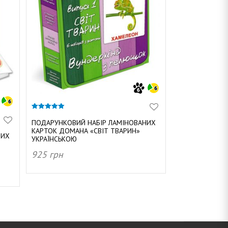
5.00
з 5
ПОДАРУНКОВИЙ НАБІР ЛАМІНОВАНИХ
КАРТОК ДОМАНА «СВІТ ТВАРИН»
НИХ
УКРАЇНСЬКОЮ
925
грн
ДОДАТИ В КОШИК