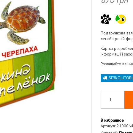
Подарункова валіз
легкій ігровій фо
Картки розроблен
інформації і зах
Розвивайте ваших 
БЕЗКОШТОВ
В избранное
Артикул:
210006