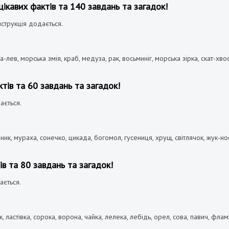
ікавих фактів та 140 завдань та загадок!
нструкція додається.
а-лев, морська змія, краб, медуза, рак, восьминіг, морська зірка, скат-хв
тів та 60 завдань та загадок!
ається.
оник, мураха, сонечко, цикада, богомол, гусениця, хрущ, світлячок, жук-н
ів та 80 завдань та загадок!
ається.
 ластівка, сорока, ворона, чайка, лелека, лебідь, орел, сова, павич, фламінг