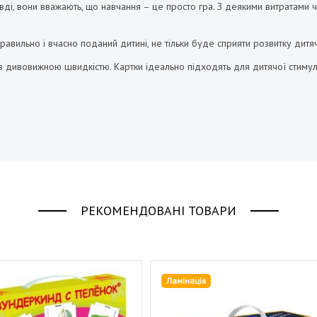
авді, вони вважають, що навчання – це просто гра. З деякими витратами
правильно і вчасно поданий дитині, не тільки буде сприяти розвитку дит
з дивовижною швидкістю. Картки ідеально підходять для дитячої стимуляці
РЕКОМЕНДОВАНІ ТОВАРИ
Ламінація