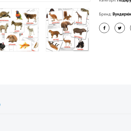
Категорії:
Подару
Бренд:
Вундеркі