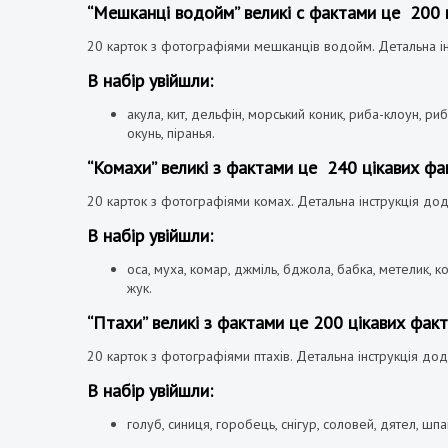
“Мешканці водойм” великі с фактами це 200 ц
20 карток з фотографіями мешканців водойм.
Детальна і
В набір увійшли:
акула, кит, дельфін, морський коник, риба-клоун, риб
окунь, піранья.
“Комахи” великі з фактами це 240 цікавих фак
20 карток з фотографіями комах. Детальна інструкція дод
В набір увійшли:
оса, муха, комар, джміль, бджола, бабка, метелик, к
жук.
“Птахи” великі з фактами це 200 цікавих факт
20 карток з фотографіями птахів. Детальна інструкція дод
В набір увійшли:
голуб, синиця, горобець, снігур, соловей, дятел, шпак,