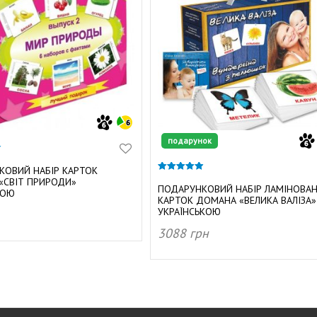
подарунок
КОВИЙ НАБІР КАРТОК
4.84
«СВІТ ПРИРОДИ»
з 5
ПОДАРУНКОВИЙ НАБІР ЛАМІНОВА
КОЮ
КАРТОК ДОМАНА «ВЕЛИКА ВАЛІЗА»
УКРАЇНСЬКОЮ
3088
грн
И В КОШИК
ДОДАТИ В КОШИК