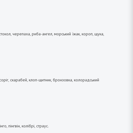
остокол, черепаха, риба-ангел, морський їжак, короп, щука,
осоріг, скарабей, клоп-щитник, бронзовка, колорадський
о, пінгвін, колібрі, страус.