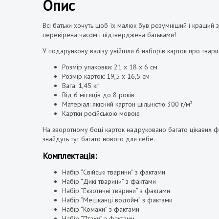
Опис
Всі батьки хочуть щоб їх малюк був розумніший і кращий
перевірена часом і підтверджена батьками!
У подарункову валізу увійшли 6 наборів карток про твари
Розмір
упаковки: 21 х
18
х
6
см
Розмір
карток: 19,5 х
16,5
см
Вага: 1,45
кг
В
ід
6 місяців до 8
років
Матеріал
:
якісний
картон щільністю 300 г/м²
Картки російсь
кою мовою
На зворотному боці карток надруковано багато цікавих фак
знайдуть тут багато нового для себе.
Комплектація:
Набір “Свійські тварини” з фактами
Набір “Дикі тварини” з фактами
Набір “Екзотичні тварини” з фактами
Набір “Мешканці водойм” з фактами
Набір “Комахи” з фактами
Набір “Птахи” з фактами