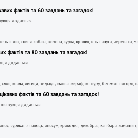
кавих фактів та 60 завдань та загадок!
рукція додається.
вень
,
індик
,
свиня
,
собака
,
корова
,
курка
,
кролик
,
кінь
,
папуга
,
черепаха
,
м
их фактів та 80 завдань та загадок!
кція додається.
бра, слон, коала, лисиця, ведмідь, мавпа, жираф, кенгуру, бегемот, носоріг,
цікавих фактів та 60 завдань та загадок!
 інструкція додається.
утконос, сурикат, лінивець, опосум, крокодил, дикобраз, капібара, ламанти