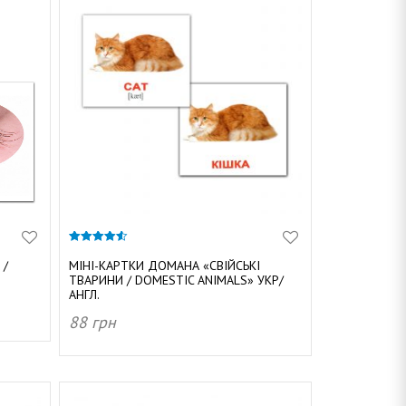
4.50
з 5
 /
МІНІ-КАРТКИ ДОМАНА «СВІЙСЬКІ
ТВАРИНИ / DOMESTIC ANIMALS» УКР/
АНГЛ.
88
грн
ДОДАТИ В КОШИК