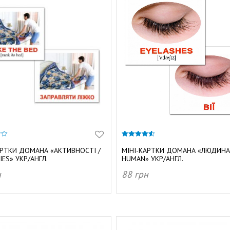
4.50
з 5
АРТКИ ДОМАНА «АКТИВНОСТІ /
МІНІ-КАРТКИ ДОМАНА «ЛЮДИНА
IES» УКР/АНГЛ.
HUMAN» УКР/АНГЛ.
н
88
грн
АТИ В КОШИК
ДОДАТИ В КОШИК