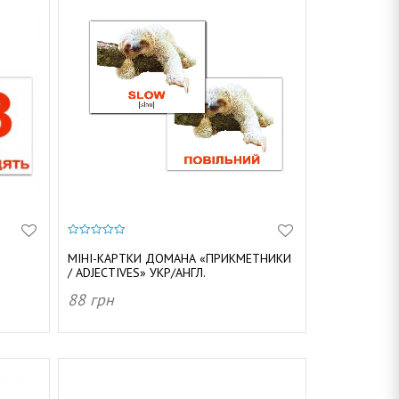
0
з
МІНІ-КАРТКИ ДОМАНА «ПРИКМЕТНИКИ
5
/ ADJECTIVES» УКР/АНГЛ.
88
грн
ДОДАТИ В КОШИК