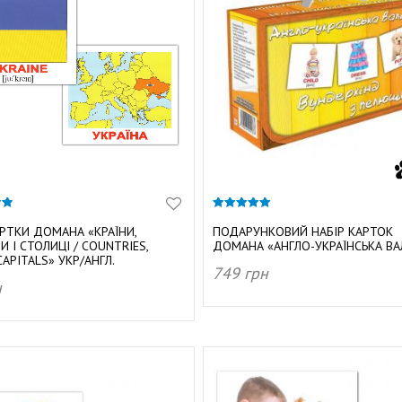
4.92
з 5
АРТКИ ДОМАНА «КРАЇНИ,
ПОДАРУНКОВИЙ НАБІР КАРТОК
И І СТОЛИЦІ / COUNTRIES,
ДОМАНА «АНГЛО-УКРАЇНСЬКА ВА
CAPITALS» УКР/АНГЛ.
749
грн
н
ДОДАТИ В КОШИК
АТИ В КОШИК