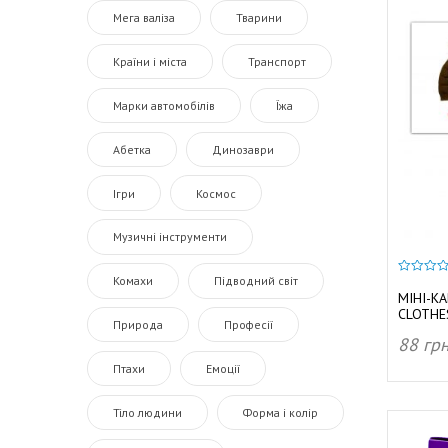
Мега валіза
Тварини
Країни і міста
Транспорт
Марки автомобілів
Їжа
Абетка
Динозаври
Ігри
Космос
Музичні інструменти
Комахи
Підводний світ
0
з
МІНІ-К
5
CLOTHE
Природа
Професії
88
гр
Птахи
Емоції
ДОД
Тіло людини
Форма і колір