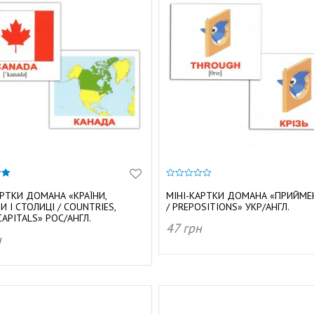
0
з
АРТКИ ДОМАНА «КРАЇНИ,
МІНІ-КАРТКИ ДОМАНА «ПРИЙМ
5
И І СТОЛИЦІ / COUNTRIES,
/ PREPOSITIONS» УКР/АНГЛ.
CAPITALS» РОС/АНГЛ.
47
грн
н
ДОДАТИ В КОШИК
АТИ В КОШИК