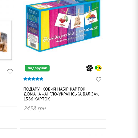
подарунок
4.91
з 5
ПОДАРУНКОВИЙ НАБІР КАРТОК
ДОМАНА «АНГЛО-УКРАЇНСЬКА ВАЛІЗА»,
1386 КАРТОК
2438
грн
ДОДАТИ В КОШИК