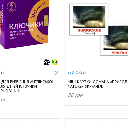
0
з
 ДЛЯ ВИВЧЕННЯ АНГЛІЙСЬКОЇ
МІНІ-КАРТКИ ДОМАНА «ПРИРОДА
5
ЛЯ ДІТЕЙ КЛЮЧИКИ,
NATURE» УКР/АНГЛ.
РНЯ ЗНАНЬ
88
грн
грн
ДОДАТИ В КОШИК
АТИ В КОШИК