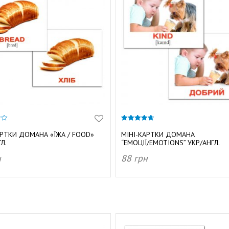
4.67
з 5
АРТКИ ДОМАНА «ЇЖА / FOOD»
МІНІ-КАРТКИ ДОМАНА
Л.
“ЕМОЦІЇ/EMOTIONS” УКР/АНГЛ.
н
88
грн
АТИ В КОШИК
ДОДАТИ В КОШИК