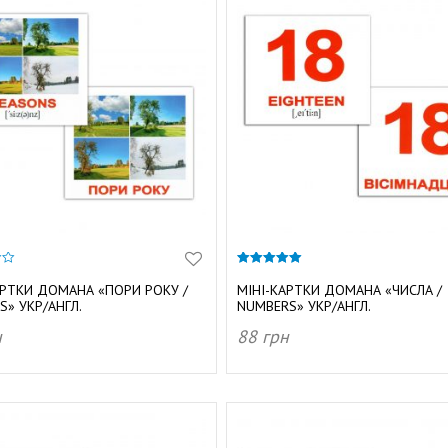
5.00
з 5
АРТКИ ДОМАНА «ПОРИ РОКУ /
МІНІ-КАРТКИ ДОМАНА «ЧИСЛА /
S» УКР/АНГЛ.
NUMBERS» УКР/АНГЛ.
н
88
грн
АТИ В КОШИК
ДОДАТИ В КОШИК