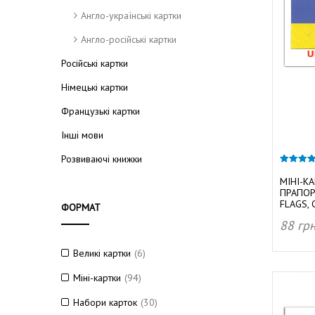
т
Англо-українські картки
у
к
Англо-російські картки
Російські картки
Німецькі картки
и
Французькі картки
Інші мови
Розвиваючі книжки
Д
4.80
з 5
МІНІ-К
ПРАПОР
FLAGS, 
ФОРМАТ
88
гр
о
ДОД
Великі картки
(6)
Міні-картки
(94)
Набори карток
(30)
м