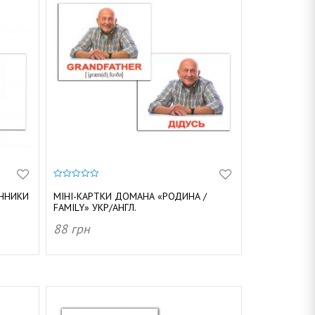
0
з
ЕННИКИ
МІНІ-КАРТКИ ДОМАНА «РОДИНА /
5
FAMILY» УКР/АНГЛ.
88
грн
ДОДАТИ В КОШИК