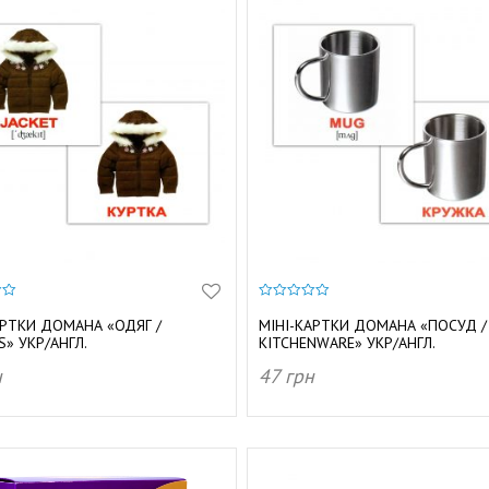
0
з
АРТКИ ДОМАНА «ОДЯГ /
МІНІ-КАРТКИ ДОМАНА «ПОСУД /
5
S» УКР/АНГЛ.
KITCHENWARE» УКР/АНГЛ.
н
47
грн
АТИ В КОШИК
ДОДАТИ В КОШИК