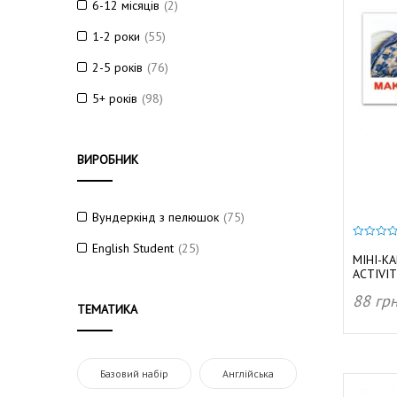
6-12 місяців
(2)
1-2 роки
(55)
2-5 років
(76)
5+ років
(98)
ВИРОБНИК
Вундеркінд з пелюшок
(75)
English Student
(25)
0
з
МІНІ-К
5
ACTIVIT
88
гр
ТЕМАТИКА
ДОД
Базовий набір
Англійська