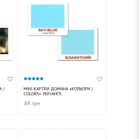
5.00
з 5
 /
МІНІ-КАРТКИ ДОМАНА «КОЛЬОРИ /
COLORS» УКР/АНГЛ.
88
грн
ДОДАТИ В КОШИК