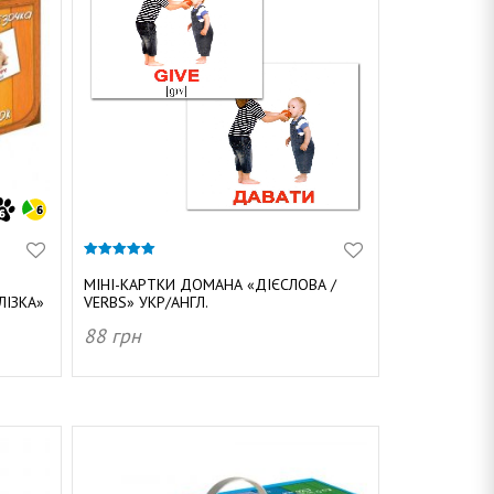
5.00
з 5
МІНІ-КАРТКИ ДОМАНА «ДІЄСЛОВА /
ЛІЗКА»
VERBS» УКР/АНГЛ.
88
грн
ДОДАТИ В КОШИК