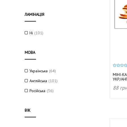
ЛАМІНАЦІЯ
а
Ні
(101)
МОВА
н
Українська
(64)
0
з
МІНІ-К
5
УКР/АНГ
Англійська
(101)
а
88
гр
Російська
(36)
ДОД
ВІК