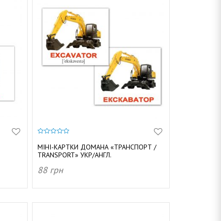
0
з
МІНІ-КАРТКИ ДОМАНА «ТРАНСПОРТ /
5
TRANSPORT» УКР/АНГЛ.
88
грн
ДОДАТИ В КОШИК