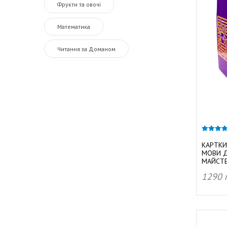
Фрукти та овочі
Математика
Читання за Доманом
4.40
з 5
КАРТКИ
МОВИ Д
МАЙСТЕ
1290
ДОД