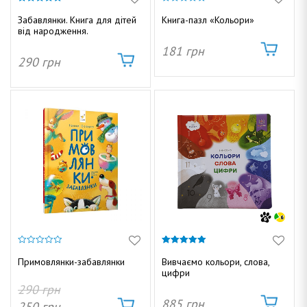
к
т
5.00
0
г
з 5
з
Забавлянки. Книга для дітей
Книга-пазл «Кольори»
у
5
від народження.
а
181
грн
ц
290
грн
и
і
ю
Д
о
0
5.00
з
з 5
Примовлянки-забавлянки
Вивчаємо кольори, слова,
5
м
цифри
290
грн
885
грн
250
грн