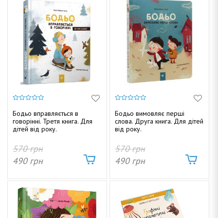
0
0
з
з
Бодьо вправляється в
Бодьо вимовляє перші
5
5
говорінні. Третя книга. Для
слова. Друга книга. Для дітей
дітей від року.
від року.
570
грн
570
грн
490
грн
490
грн