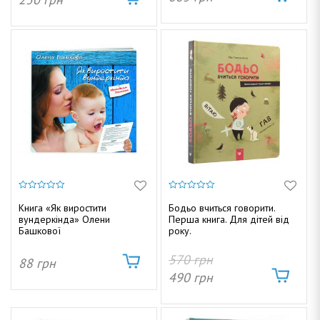
а
н
а
0
0
з
з
Книга «Як виростити
Бодьо вчиться говорити.
5
5
вундеркінда» Олени
Перша книга. Для дітей від
Башкової
року.
570
грн
88
грн
490
грн