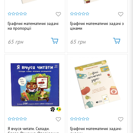
0
0
з
з
Графічні математичні задачі
Графічні математичні задачі з
5
5
на пропорції
цінами
65
грн
65
грн
0
0
з
з
Я вчуся читати. Склади.
Графічні математичні задачі-
5
5