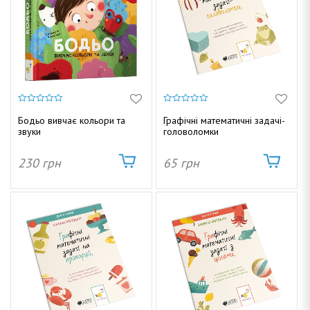
0
0
з
з
Бодьо вивчає кольори та
Графічні математичні задачі-
5
5
звуки
головоломки
230
грн
65
грн