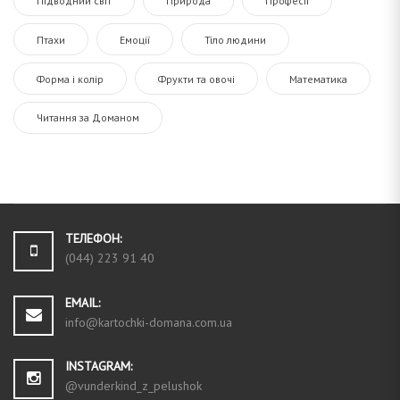
Підводний світ
Природа
Професії
Птахи
Емоції
Тіло людини
Форма і колір
Фрукти та овочі
Математика
Читання за Доманом
ТЕЛЕФОН:
(044) 223 91 40
EMAIL:
info@kartochki-domana.com.ua
INSTAGRAM:
@vunderkind_z_pelushok