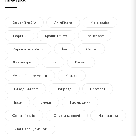
ТЕМАТИКА
Базовий набір
Англійська
Мега валіза
Тварини
Країни і міста
Транспорт
Марки автомобілів
Їжа
Абетка
Динозаври
Ігри
Космос
Музичні інструменти
Комахи
Підводний світ
Природа
Професії
Птахи
Емоції
Тіло людини
Форма і колір
Фрукти та овочі
Математика
Читання за Доманом