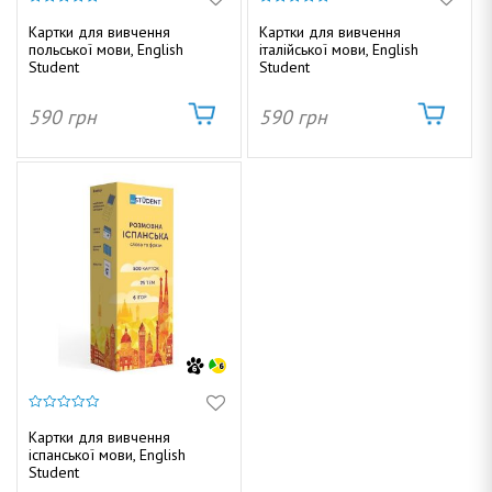
к
т
0
0
г
з
з
Картки для вивчення
Картки для вивчення
у
5
5
польської мови, English
італійської мови, English
а
Student
Student
ц
и
590
грн
590
грн
і
ю
Д
о
0
з
м
Картки для вивчення
5
іспанської мови, English
Student