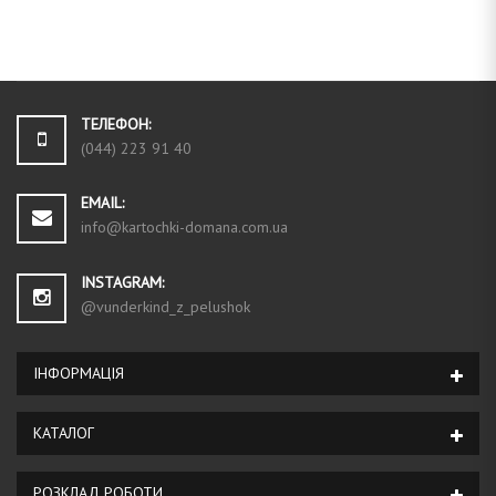
ТЕЛЕФОН:
(044) 223 91 40
EMAIL:
info@kartochki-domana.com.ua
INSTAGRAM:
@vunderkind_z_pelushok
ІНФОРМАЦIЯ
КАТАЛОГ
РОЗКЛАД РОБОТИ