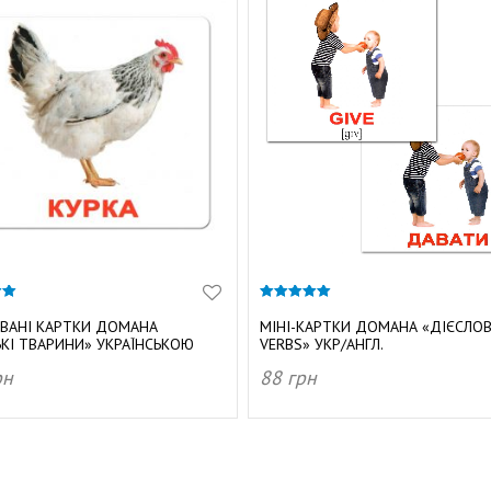
5.00
з 5
ВАНІ КАРТКИ ДОМАНА
МІНІ-КАРТКИ ДОМАНА «ДІЄСЛОВ
ЬКІ ТВАРИНИ» УКРАЇНСЬКОЮ
VERBS» УКР/АНГЛ.
рн
88
грн
АТИ В КОШИК
ДОДАТИ В КОШИК