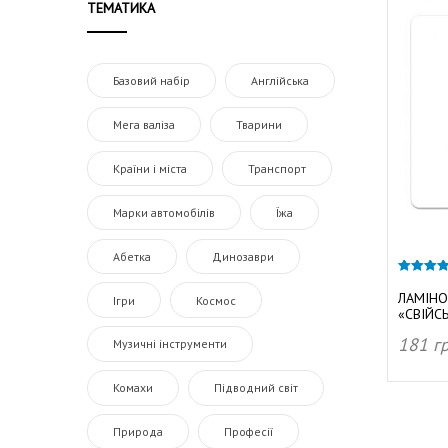
ТЕМАТИКА
Базовий набір
Англійська
Мега валіза
Тварини
Країни і міста
Транспорт
Марки автомобілів
Їжа
Абетка
Динозаври
5.00
з 5
ЛАМІНО
Ігри
Космос
«СВІЙС
181
г
Музичні інструменти
ДОД
Комахи
Підводний світ
Природа
Професії