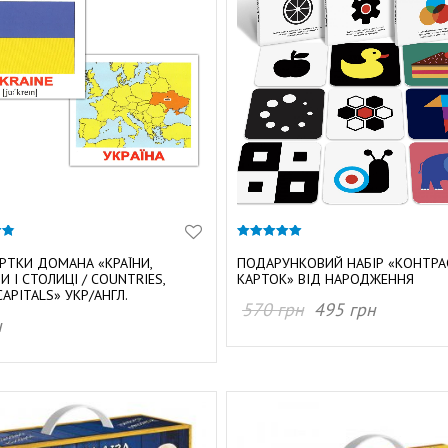
5.00
з 5
АРТКИ ДОМАНА «КРАЇНИ,
ПОДАРУНКОВИЙ НАБІР «КОНТР
И І СТОЛИЦІ / COUNTRIES,
КАРТОК» ВІД НАРОДЖЕННЯ
CAPITALS» УКР/АНГЛ.
570
грн
495
грн
н
ДОДАТИ В КОШИК
АТИ В КОШИК