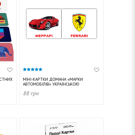
4.89
з 5
АСТНИХ
МІНІ-КАРТКИ ДОМАНА «МАРКИ
АВТОМОБІЛІВ» УКРАЇНСЬКОЮ
88
грн
ДОДАТИ В КОШИК