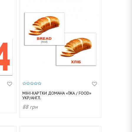
0
з
МІНІ-КАРТКИ ДОМАНА «ЇЖА / FOOD»
5
УКР/АНГЛ.
88
грн
ДОДАТИ В КОШИК