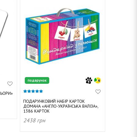
подарунок
ЛЬОРИ»
4.91
з 5
ПОДАРУНКОВИЙ НАБІР КАРТОК
ДОМАНА «АНГЛО-УКРАЇНСЬКА ВАЛІЗА»,
1386 КАРТОК
2438
грн
ДОДАТИ В КОШИК