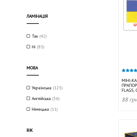
ЛАМІНАЦІЯ
а
Так
(42)
Ні
(85)
н
МОВА
4.80
з 5
МІНІ-К
ПРАПОР
Українська
(123)
FLAGS, 
а
Англійська
(36)
88
гр
ДОД
Німецька
(11)
ВІК