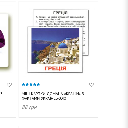
5.00
з 5
 З
МІНІ-КАРТКИ ДОМАНА «КРАЇНИ» З
ФАКТАМИ УКРАЇНСЬКОЮ
88
грн
ДОДАТИ В КОШИК