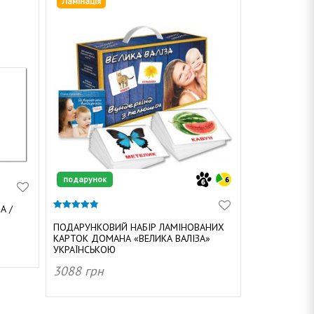
Ламінація
подарунок
А /
4.84
з 5
ПОДАРУНКОВИЙ НАБІР ЛАМІНОВАНИХ
КАРТОК ДОМАНА «ВЕЛИКА ВАЛІЗА»
УКРАЇНСЬКОЮ
3088
грн
ДОДАТИ В КОШИК