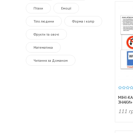
Птахи
Емоції
Тіло людини
Форма і колір
Фрукти та овочі
Математика
Читання за Доманом
0
з
МІНІ-К
5
ЗНАКИ»
111
г
ДОД