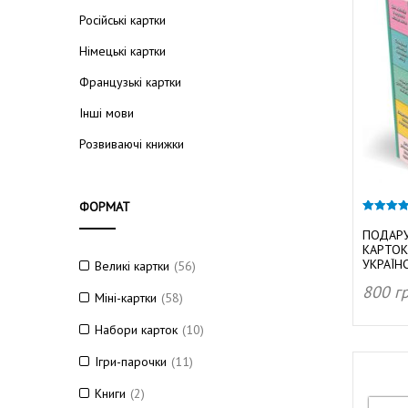
т
Російські картки
у
к
Німецькі картки
Французькі картки
Інші мови
и
Розвиваючі книжки
ФОРМАТ
Д
4.87
з 5
ПОДАРУ
КАРТОК
УКРАЇН
Великі картки
(56)
800
г
Міні-картки
(58)
о
ДОД
Набори карток
(10)
Ігри-парочки
(11)
Книги
(2)
м