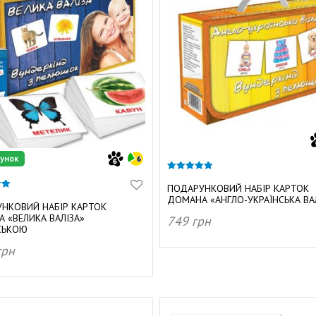
унок
4.92
з 5
ПОДАРУНКОВИЙ НАБІР КАРТОК
ДОМАНА «АНГЛО-УКРАЇНСЬКА ВА
НКОВИЙ НАБІР КАРТОК
 «ВЕЛИКА ВАЛІЗА»
749
грн
СЬКОЮ
ДОДАТИ В КОШИК
грн
АТИ В КОШИК