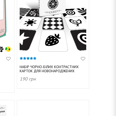
5.00
з 5
НАБІР ЧОРНО-БІЛИХ КОНТРАСТНИХ
КАРТОК ДЛЯ НОВОНАРОДЖЕНИХ
190
грн
ДОДАТИ В КОШИК