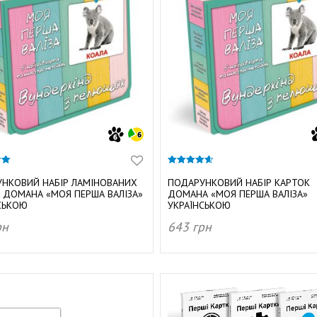
4.61
з 5
НКОВИЙ НАБІР ЛАМІНОВАНИХ
ПОДАРУНКОВИЙ НАБІР КАРТОК
 ДОМАНА «МОЯ ПЕРША ВАЛІЗА»
ДОМАНА «МОЯ ПЕРША ВАЛІЗА»
СЬКОЮ
УКРАЇНСЬКОЮ
рн
643
грн
АТИ В КОШИК
ДОДАТИ В КОШИК