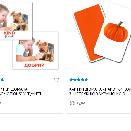
4.67
з 5
АРТКИ ДОМАНА
КАРТКИ ДОМАНА «ПАРОЧКИ КО
Ї/EMOTIONS” УКР/АНГЛ.
З ІНСТРУКЦІЄЮ УКРАЇНСЬКОЮ
н
88
грн
АТИ В КОШИК
ДОДАТИ В КОШИК