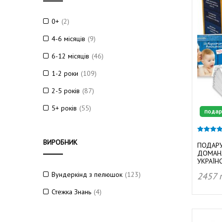
0+
(2)
4-6 місяців
(9)
6-12 місяців
(46)
1-2 роки
(109)
2-5 років
(87)
5+ років
(55)
подар
4.92
ВИРОБНИК
з 5
ПОДАРУ
ДОМАНА
УКРАЇН
Вундеркінд з пелюшок
(123)
2457
Стежка Знань
(4)
ДОД