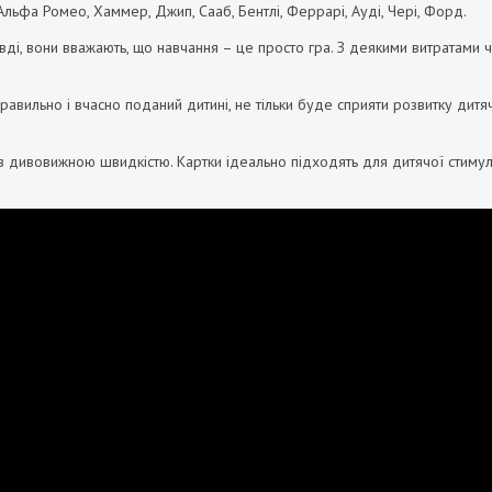
 Альфа Ромео, Хаммер, Джип, Сааб, Бентлі, Феррарі, Ауді, Чері, Форд.
авді, вони вважають, що навчання – це просто гра. З деякими витратами
правильно і вчасно поданий дитині, не тільки буде сприяти розвитку дит
з дивовижною швидкістю. Картки ідеально підходять для дитячої стимуляці