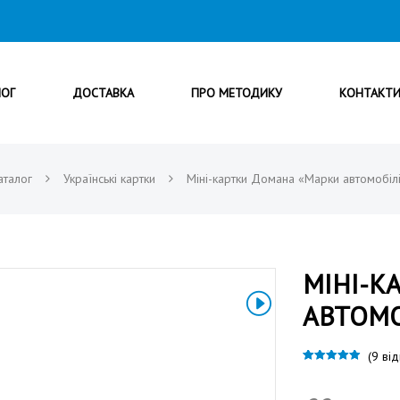
ЛОГ
ДОСТАВКА
ПРО МЕТОДИКУ
КОНТАКТ
аталог
Українські картки
Міні-картки Домана «Марки автомобіл
МІНІ-К
АВТОМО
(
9
від
Рейтинг
9
4.89
з 5 на основі
опитування
покупців