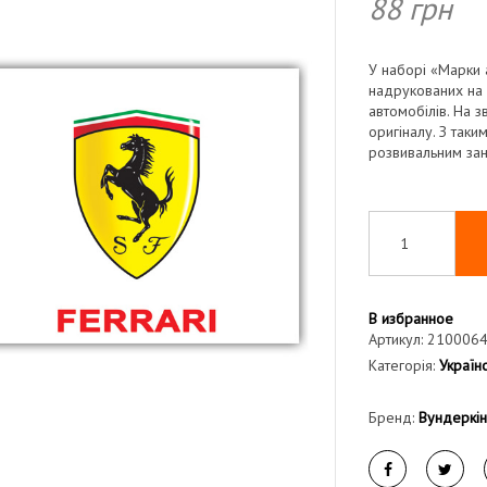
88
грн
У наборі «Марки 
надрукованих на 
автомобілів. На з
оригіналу. З так
розвивальним зан
В избранное
Артикул:
210006
Категорія:
Українс
Бренд:
Вундеркі