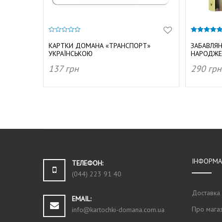
0
5.00
з
з 5
КАРТКИ ДОМАНА «ТРАНСПОРТ»
ЗАБАВЛЯН
5
УКРАЇНСЬКОЮ
НАРОДЖЕ
137
грн
290
грн
ДОДАТИ В КОШИК
ДОДАТ
ІНФОРМА
ТЕЛЕФОН:
(044) 223 91 40
Доставка
EMAIL:
Про мага
info@kartochki-domana.com.ua