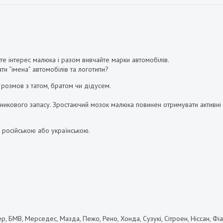
те інтерес малюка і разом вивчайте марки автомобілів.
ти “імена” автомобілів та логотипи?
розмов з татом, братом чи дідусем.
овникового запасу. Зростаючий мозок малюка повинен отримувати активні 
с російською або українською.
, БМВ, Мерседес, Мазда, Пежо, Рено, Хонда, Сузукі, Сітроен, Ніссан, Фіат,