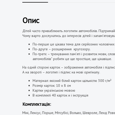
Опис
Дітей часто приваблюють логотипи автомобілів. Підтримай
Чому варто дослухатись до інтересів дітей і запам’ятовува
По-перше це цікава тема для серйозних чоловічих 
По-друге – розширення кругозору.
По-третє – тренування пам’яті і розвиток мови, сл
автомобілів” робити це ще простіше, ще цікавіше.
На одній стороні карток – зображення автомобіля і підпи
А на звороті – логотип і підпис на мові оригіналу.
Материал: якісний білий картон щільністю 300 г/м²
Розмір карток: 10 х 8 см
Картки українською мовою
В комплекті 40 карток и і інструкція
Комплектація:
Міні, Лексус, Порше, Мітсубісі, Вольво, Шевроле, Ленд Ровер