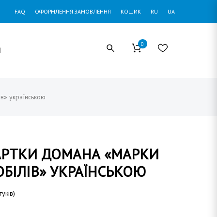
FAQ
ОФОРМЛЕННЯ ЗАМОВЛЕННЯ
КОШИК
RU
UA
0
И
ів» українською
АРТКИ ДОМАНА «МАРКИ
БІЛІВ» УКРАЇНСЬКОЮ
гуків)