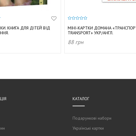
0
з
КИ. КНИГА ДЛЯ ДІТЕЙ ВІД
МІНІ-КАРТКИ ДОМАНА «ТРАНСПОР
5
ННЯ.
TRANSPORT» УКР/АНГЛ.
88
грн
И В КОШИК
ДОДАТИ В КОШИК
ЦIЯ
КАТАЛОГ
Подарункові набори
зин
Українські картки