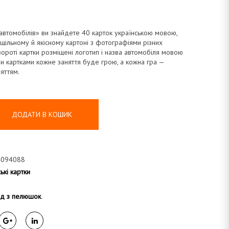
автомобілів» ви знайдете 40 карток українською мовою,
щільному й якісному картоні з фотографіями різних
вороті картки розміщені логотип і назва автомобіля мовою
ими картками кожне заняття буде грою, а кожна гра —
яттям.
ДОДАТИ В КОШИК
4094088
ькі картки
нд з пелюшок
.