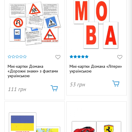
0
5.00
з
з 5
Міні-картки Домана
Міні-картки Домана «Літери»
5
«Дорожні знаки» з фактами
українською
українською
53
грн
111
грн