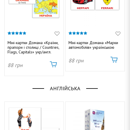
4.80
4.89
з 5
з 5
Міні-картки Домана «Країни,
Міні-картки Домана «Марки
прапори і столиці / Countries,
автомобілів» українською
Flags, Capitals» укр/англ.
88
грн
88
грн
АНГЛІЙСЬКА