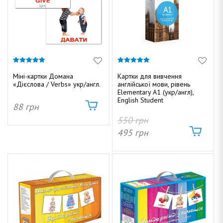
5.00
5.00
з 5
з 5
Міні-картки Домана
Картки для вивчення
«Дієслова / Verbs» укр/англ.
англійської мови, рівень
Elementary A1 (укр/англ),
English Student
88
грн
550
грн
495
грн