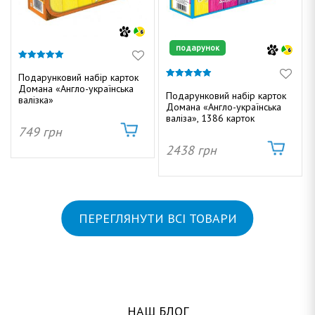
подарунок
4.92
з 5
Подарунковий набір карток
4.91
Домана «Англо-українська
з 5
Подарунковий набір карток
валізка»
Домана «Англо-українська
валіза», 1386 карток
749
грн
2438
грн
ПЕРЕГЛЯНУТИ ВСІ ТОВАРИ
НАШ БЛОГ