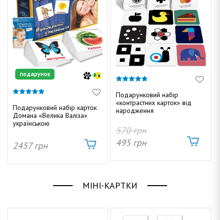
а
н
подарунок
5.00
з 5
Подарунковий набір
4.92
«контрастних карток» від
з 5
Подарунковий набір карток
народження
а
Домана «Велика Валіза»
українською
570
грн
495
грн
2457
грн
МІНІ-КАРТКИ