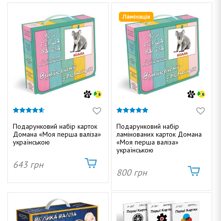
к
т
г
у
Ламінація
а
и
ц
і
ю
Д
4.61
4.87
з 5
з 5
Подарунковий набір карток
Подарунковий набір
Домана «Моя перша валіза»
ламінованих карток Домана
о
українською
«Моя перша валіза»
українською
643
грн
800
грн
м