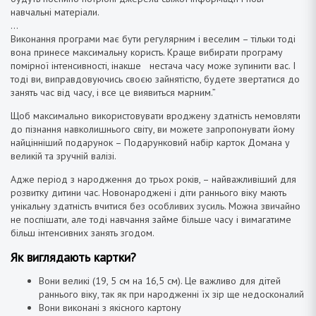
навчальні матеріали.
…
Виконання програми має бути регулярним і веселим – тільки тоді
вона принесе максимальну користь. Краще вибирати програму
помірної інтенсивності, інакше нестача часу може зупинити вас. І
тоді ви, виправдовуючись своєю зайнятістю, будете звертатися до
занять час від часу, і все це виявиться марним.”
Щоб максимально використовувати вроджену здатність немовляти
до пізнання навколишнього світу, ви можете запропонувати йому
найцінніший подарунок – Подарунковий набір карток Домана у
великій та зручній валізі.
Адже період з народження до трьох років, – найважливіший для
розвитку дитини час. Новонароджені і діти раннього віку мають
унікальну здатність вчитися без особливих зусиль. Можна звичайно
не поспішати, але тоді навчання займе більше часу і вимагатиме
більш інтенсивних занять згодом.
Як виглядають картки?
Вони великі (19, 5 см на 16,5 см). Це важливо для дітей
раннього віку, так як при народженні їх зір ще недосконалий
Вони виконані з якісного картону