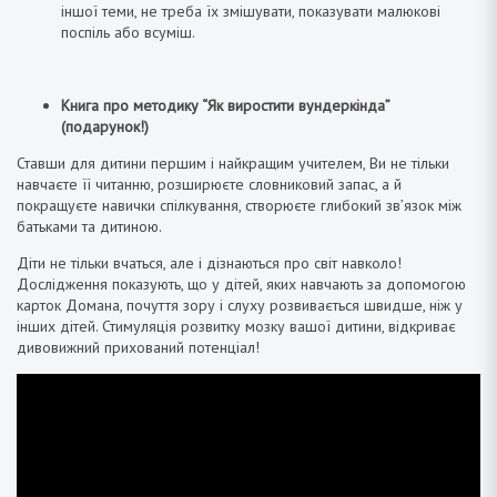
іншої теми, не треба їх змішувати, показувати малюкові
поспіль або всуміш.
Книга про методику “Як виростити вундеркінда”
(подарунок!)
Ставши для дитини першим і найкращим учителем, Ви не тільки
навчаєте її читанню, розширюєте словниковий запас, а й
покращуєте навички спілкування, створюєте глибокий зв’язок між
батьками та дитиною.
Діти не тільки вчаться, але і дізнаються про світ навколо!
Дослідження показують, що у дітей, яких навчають за допомогою
карток Домана, почуття зору і слуху розвивається швидше, ніж у
інших дітей. Стимуляція розвитку мозку вашої дитини, відкриває
дивовижний прихований потенціал!