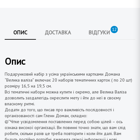
12
ОПИС
ДОСТАВКА
ВІДГУКИ
Опис
Подарунковий набір з усіма українськими картками Домана
“Велика валіза” включає 20 наборів тематичних карток ( по 20 шт)
розміру 16,5 на 19,5 см.
Всі тематичні набори можна купити і окремо, але Велика Валіза
дозволить заздалегідь окреслити мету і йти до неї в своєму
власному ритмі.
Додати до того, що писав про важливість послідовності і
організованості сам Гленн Доман, складно:
©️”Чітке усвідомлення поставлених перед собою цілей – ось
ознака високої організації. Ви повинні точно знати, що вам слід
робити, скільки разів це треба повторити і коли йти далі. Вам
будуть постійно потрібні джерела свіжої інформації і нові