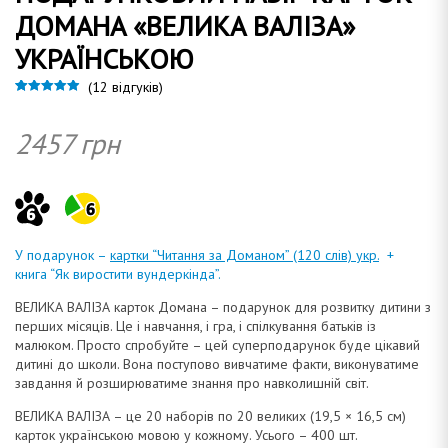
ДОМАНА «ВЕЛИКА ВАЛІЗА»
УКРАЇНСЬКОЮ
а
(
12
відгуків)
Рейтинг
13
4.92
з 5 на основі
опитування
2457
грн
покупців
н
а
У подарунок –
картки “Читання за Доманом” (120 слів) укр.
+
книга “Як виростити вундеркінда”.
ВЕЛИКА ВАЛІЗА карток Домана – подарунок для розвитку дитини з
перших місяців. Це і навчання, і гра, і спілкування батьків із
малюком. Просто спробуйте – цей суперподарунок буде цікавий
дитині до школи. Вона поступово вивчатиме факти, виконуватиме
завдання й розширюватиме знання про навколишній світ.
ВЕЛИКА ВАЛІЗА – це 20 наборів по 20 великих (19,5 × 16,5 см)
карток українською мовою у кожному. Усього – 400 шт.