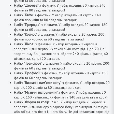
фактів та 80 завдань та загадок!
Набір “
Дерева
” з фактами. У набір входять 20 карток. 240
фактів та 80 завдань та загадок!
Набір “
Квіти
” з фактами. У набір входять 20 карток. 140
фактів про квіти та 80 завдань і загадок!
Набір “
Природа
” з фактами. У набір входять 20 карток. 180
фактів та 60 завдань та загадок!
Набір “
Космос
” з фактами. У набір входять 20 карток. 200
фактів про космос та 80 завдань та загадок!
Набір “
Лічба
” з фактами. У набір входять 20 карток із
зображеннями червоних точок в кількості від 1 до 20. На
зворотному боці карток ви знайдете 240 цікавих фактів, 60
цікавих завдань і 20 загадок.
Набір “
Транспорт
” з фактами. У набір входять 20 карток. 200
фактів та 60 завдань та загадок!
Набір “
Професії
” з фактами. У набір входять 20 карток. 180
фактів та 60 завдань і загадок!
Набір “
Визначні пам’ятки світу
” з фактами. У набір входять 20
карток. 200 фактів та 80 завдань і загадок!
Набір “
Музичні інструменти
” з фактами. У набір входять 20
карток. 160 найцікавіших фактів та 140 завдань та загадок!
Набір “
Форма та колір
” 2 в 1. У набір входять 20 карток із
зображенням кольору з одного боку і геометричної фігури
або об’ємного тіла з іншого боку. Це дві незалежні одна від