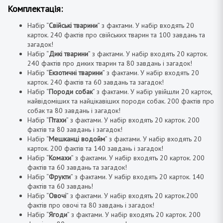
Комплектація:
Набір “
Свійські тварини
” з фактами. У набір входять 20
карток. 240 фактів про свійських тварин та 100 завдань та
загадок!
Набір “
Дикі тварини
” з фактами. У набір входять 20 карток.
240 фактів про диких тварин та 80 завдань і загадок!
Набір “
Екзотичні тварини
” з фактами. У набір входять 20
карток. 240 фактів та 60 завдань та загадок!
Набір “
Породи собак
” з фактами. У набір увійшли 20 карток,
найвідоміших та найцікавіших породи собак. 200 фактів про
собак та 80 завдань і загадок!
Набір “
Птахи
” з фактами. У набір входять 20 карток. 200
фактів та 80 завдань і загадок!
Набір “
Мешканці водойм
” з фактами. У набір входять 20
карток. 200 фактів та 140 завдань і загадок!
Набір “
Комахи
” з фактами. У набір входять 20 карток. 200
фактів та 60 завдань та загадок!
Набір “
Фрукти
” з фактами. У набір входять 20 карток. 140
фактів та 60 завдань!
Набір “
Овочі
” з фактами. У набір входять 20 карток.200
фактів про овочі та 80 завдань і загадок!
Набір “
Ягоди
” з фактами. У набір входять 20 карток. 200