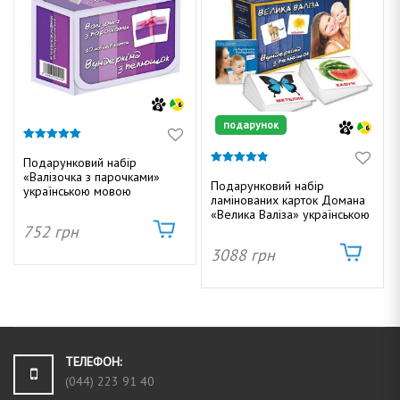
подарунок
5.00
з 5
Подарунковий набір
4.84
«Валізочка з парочками»
з 5
Подарунковий набір
українською мовою
ламінованих карток Домана
«Велика Валіза» українською
752
грн
3088
грн
ТЕЛЕФОН:
(044) 223 91 40