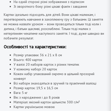
На одній стороні: різні зображення з підписом
Зі зворотного боку: різні цікаві факти і завдання
Картки ідеально підходять для дітей. Вони цікаві малюкам, і
перетворюють навчання в захоплюючу гру з батьками. Ці заняття
не можна назвати уроком – вони проводяться тільки тоді коли і
дитина, і батьки щасливі, розслаблені. Тільки тоді малюк з
нетерпінням чекатиме наступного заняття. І тоді, дуже швидко ви
побачите результат.
Особливості та характеристики:
Розмір упаковки: 36 х 21 х 8 см
Всього: 400 карток
У валізі 20 наборів карток з різних тематик
У кожному наборі 20 карток
Кожен набір упакований окремо в щільний прозорий
конверт
Всі набори знаходяться в зручній та практичній валізці
Розмір карток: 19,5 х 16,5 см
Вага: 5 кг
Вік: з народження і до 8 років
Матеріал: якісний картон щільністю 300 г/м²
Картки українською мовою