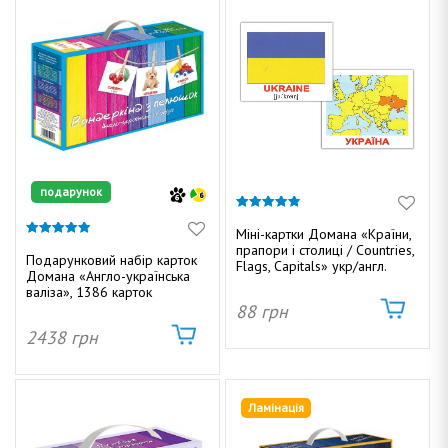
подарунок
4.80
з 5
Міні-картки Домана «Країни,
4.91
прапори і столиці / Countries,
з 5
Подарунковий набір карток
Flags, Capitals» укр/англ.
Домана «Англо-українська
валіза», 1386 карток
88
грн
2438
грн
Ламінація