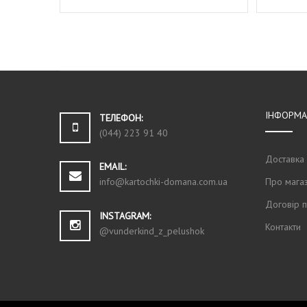
ДОДАТИ В КОШИК
ДОДАТ
ІНФОРМА
ТЕЛЕФОН:
(044) 223 91 40
Доставка
EMAIL:
Про мага
info@kartochki-domana.com.ua
Договір 
INSTAGRAM:
Контакти
@vunderkind_z_pelushok