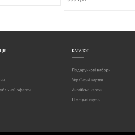
И В КОШИК
ДОДАТИ В КОШИК
ЦIЯ
КАТАЛОГ
Подарункові набори
зин
Українські картки
публічної оферти
Англійські картки
Німецькі картки