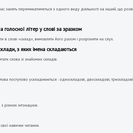
ас занять перемикатиметься з одного виду діяльності на інший, що розв
 голосної літер у слові за зразком
и в слові «склад», вимовляти його разом і розрізняти на слух.
склади, з яких імена складаються
тати слова зі знайомих складів.
Слова поступово ускладнюються : односкладові, двоскладові, трискладові 
 з різною інтонацією.
вої навички читання.