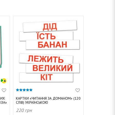
5.00
з 5
НИХ
КАРТКИ «ЧИТАННЯ ЗА ДОМАНОМ» (120
ІЗА»
СЛІВ) УКРАЇНСЬКОЮ
220
грн