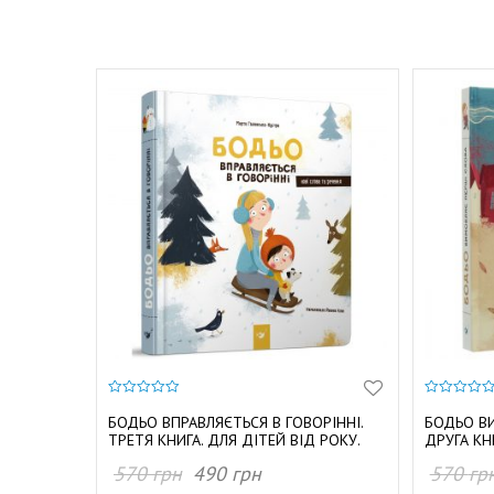
0
0
з
з
БОДЬО ВПРАВЛЯЄТЬСЯ В ГОВОРІННІ.
БОДЬО ВИ
5
5
ТРЕТЯ КНИГА. ДЛЯ ДІТЕЙ ВІД РОКУ.
ДРУГА КН
570
грн
490
грн
570
гр