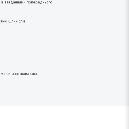
 із завданнями попереднього.
нні цілих слів.
і читанні цілих слів.