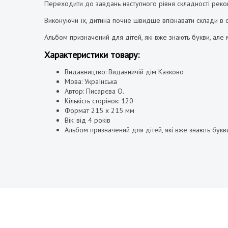
Переходити до завдань наступного рівня складності реко
Виконуючи їх, дитина почне швидше впізнавати склади в сл
Альбом призначений для дітей, які вже знають букви, але м
Характеристики товару:
Видавництво: Видавничій дім Казково
Мова: Українська
Автор: Писарєва О.
Кількість сторінок: 120
Формат 215 x 215 мм
Вік: від 4 років
Альбом призначений для дітей, які вже знають букви,