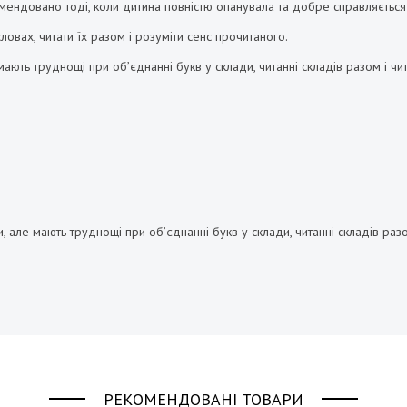
мендовано тоді, коли дитина повністю опанувала та добре справляється
овах, читати їх разом і розуміти сенс прочитаного.
ають труднощі при об’єднанні букв у склади, читанні складів разом і чита
 але мають труднощі при об’єднанні букв у склади, читанні складів разом 
РЕКОМЕНДОВАНІ ТОВАРИ