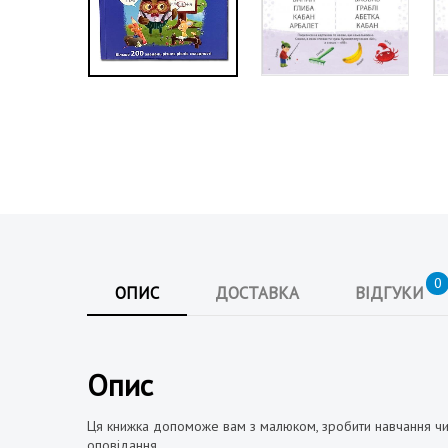
а
н
0
ОПИС
ДОСТАВКА
ВІДГУКИ
а
Опис
Ця книжка допоможе вам з малюком, зробити навчання чит
оповідання.