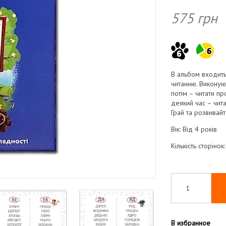
575
грн
В альбом входить
читанню. Виконуюч
потім – читати пр
деякий час – чита
Грай та розвивай
Вік: Від 4 років
Кількість сторінок
В избранное