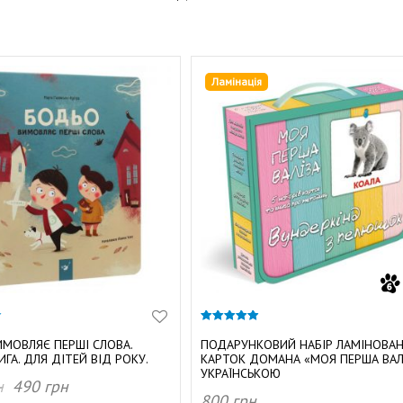
Ламінація
4.87
з 5
МОВЛЯЄ ПЕРШІ СЛОВА.
ПОДАРУНКОВИЙ НАБІР ЛАМІНОВА
ИГА. ДЛЯ ДІТЕЙ ВІД РОКУ.
КАРТОК ДОМАНА «МОЯ ПЕРША ВАЛ
УКРАЇНСЬКОЮ
н
490
грн
800
грн