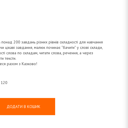
 понад 200 завдань різних рівнів складності для навчання
и цікаві завдання, малюк починає “бачити” у слові склади,
ості слова по складам, читати слова, речення, а через
ти тексти.
теся разом з Казково!
: 120
ДОДАТИ В КОШИК