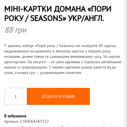
МІНІ-КАРТКИ ДОМАНА «ПОРИ
а
РОКУ / SEASONS» УКР/АНГЛ.
88
грн
н
У даному наборі «Пори року / Seasons» ви знайдете 40 карток,
надрукованих на щільному й якісному картоні з порами року,
місяцями, днями тижня та одиницями вимірювання часу. Усі картки
двосторонні. На звороті — та сама картинка з підписом англійською
мовою та транскрипцією. З такими картками кожне заняття буде
а
грою, а кожна гра — розвивальним заняттям.
ДОДАТИ В КОШИК
В избранное
Артикул:
2100064283512