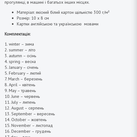
прогулянці, в машині і багатьох інших місцях.
Матеріал: якісний білий картон щільністю 300 г/м²
Розмір: 10 х 8 см
Картки англійською та українською мовами
Комплектація:
1. winter – зима
2. summer – літо
3. autumn – осінь
4. spring – весна
5. January – січень
5. February – лютий
7. March – березень
8. April – квітень
9. May – травень
10. June – червень
11. July – липень
12. August – серпень
13. September – вересень
14. October – жовтень
15. November – листопад
16. December – грудень
17. day – день