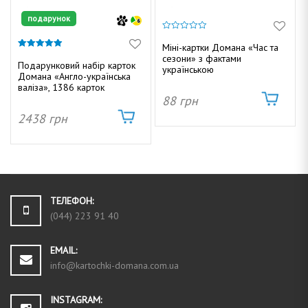
подарунок
0
з
Міні-картки Домана «Час та
5
4.91
сезони» з фактами
з 5
Подарунковий набір карток
українською
Домана «Англо-українська
валіза», 1386 карток
88
грн
2438
грн
ТЕЛЕФОН:
(044) 223 91 40
EMAIL:
info@kartochki-domana.com.ua
INSTAGRAM: