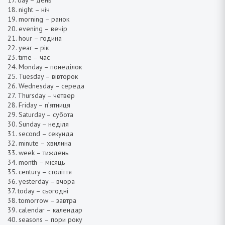
18. night – ніч
19. morning – ранок
20. evening – вечір
21. hour – година
22. year – рік
23. time – час
24. Monday – понеділок
25. Tuesday – вівторок
26. Wednesday – середа
27. Thursday – четвер
28. Friday – п’ятниця
29. Saturday – субота
30. Sunday – неділя
31. second – секунда
32. minute – хвилина
33. week – тиждень
34. month – місяць
35. century – століття
36. yesterday – вчора
37. today – сьогодні
38. tomorrow – завтра
39. calendar – календар
40. seasons – пори року