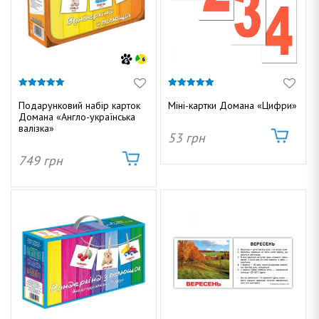
4.92
5.00
з 5
з 5
Подарунковий набір карток
Міні-картки Домана «Цифри»
Домана «Англо-українська
валізка»
53
грн
749
грн