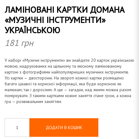
ЛАМІНОВАНІ КАРТКИ ДОМАНА
а
«МУЗИЧНІ ІНСТРУМЕНТИ»
УКРАЇНСЬКОЮ
181
грн
н
У наборі «Музичні інструменти» ви знайдете 20 карток українською
мовою, надрукованих на щільному та якісному ламінованому
картоні з фотографіями найпопулярніших музичних інструментів.
а
Усі картки — двосторонні. На звороті кожної картки розміщено
багато цікавої та корисної інформації, яка буде корисною як
малюкам, так і дорослим. А ще — загадки, над якими можна разом
поміркувати. З такими картками кожне заняття стане грою, а кожна
гра — розвивальним заняттям.
ДОДАТИ В КОШИК