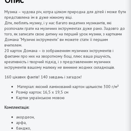
Музика – чудова річ, котра цілком природна для дітей і може бути
представлена їм в дуже ніжному віці.
Діти, люблять музику, і у нас багато видатних музикантів, які
розпочали грати на музичних інструментах дуже рано. Задовго до
того, як записати свою дитину на перший урок музики, з картками
Домана “Музичні інструменти” ви можете стати її першим
вчителем.
20 карток Домана – із зображенням музичних інструментів і
фактами про них на зворотному боці, плюс ваша рішучість,
креативність і творчий підхід, і з представленням музичних
інструментів вашому малюку не виникне жодних складнощів.
160 цікавих фактів!
140 завдань і загадок!
Матеріал: якісний ламінований картон щільністю 300 г/м²
Розмір карток: 16,5 х 19,5 см
Картки українською мовою
Комплектація:
акордеон,
арфа,
банджо,