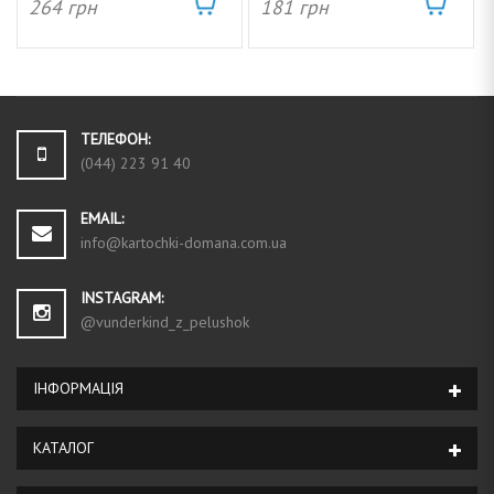
264
грн
181
грн
ТЕЛЕФОН:
(044) 223 91 40
EMAIL:
info@kartochki-domana.com.ua
INSTAGRAM:
@vunderkind_z_pelushok
ІНФОРМАЦIЯ
КАТАЛОГ