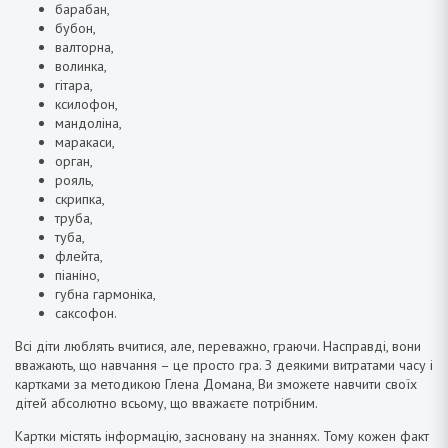
барабан,
бубон,
валторна,
волинка,
гітара,
ксилофон,
мандоліна,
маракаси,
орган,
рояль,
скрипка,
труба,
туба,
флейта,
піаніно,
губна гармоніка,
саксофон.
Всі діти люблять вчитися, але, переважно, граючи. Насправді, вони
вважають, що навчання – це просто гра. З деякими витратами часу і
картками за методикою Глена Домана, Ви зможете навчити своїх
дітей абсолютно всьому, що вважаєте потрібним.
Картки містять інформацію, засновану на знаннях. Тому кожен факт