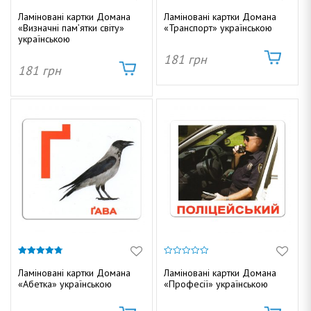
0
0
з
з
Ламіновані картки Домана
Ламіновані картки Домана
5
5
«Визначні пам’ятки світу»
«Транспорт» українською
українською
181
грн
181
грн
4.75
0
з 5
з
Ламіновані картки Домана
Ламіновані картки Домана
5
«Абетка» українською
«Професії» українською