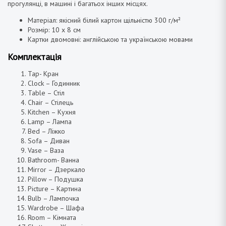
прогулянці, в машині і багатьох інших місцях.
Матеріал: якісний білий картон щільністю 300 г/м²
Розмір: 10 х 8 см
Картки двомовні: англійською та українською мовами
Комплектація
Tap- Кран
Clock – Годинник
Table – Стіл
Chair – Стілець
Kitchen – Кухня
Lamp – Лампа
Bed – Ліжко
Sofa – Диван
Vase – Ваза
Bathroom- Ванна
Mirror – Дзеркало
Pillow – Подушка
Picture – Картина
Bulb – Лампочка
Wardrobe – Шафа
Room – Кімната