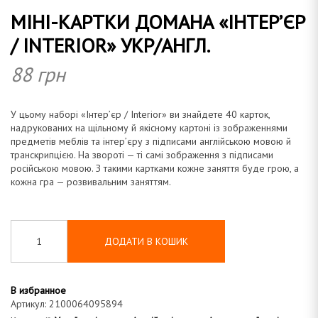
МІНІ-КАРТКИ ДОМАНА «ІНТЕР’ЄР
а
/ INTERIOR» УКР/АНГЛ.
88
грн
н
У цьому наборі «Інтер’єр / Interior» ви знайдете 40 карток,
надрукованих на щільному й якісному картоні із зображеннями
предметів меблів та інтер’єру з підписами англійською мовою й
транскрипцією. На звороті — ті самі зображення з підписами
російською мовою. З такими картками кожне заняття буде грою, а
а
кожна гра — розвивальним заняттям.
ДОДАТИ В КОШИК
В избранное
Артикул:
2100064095894