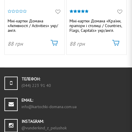
0
4.80
з
з 5
Міні-картки Домана
Міні-картки Домана «Країни,
5
«Активності / Activities» укр/
прапори і столиці / Countries,
англ.
Flags, Capitals» укр/англ.
88
грн
88
грн
ТЕЛЕФОН:
(044) 223 91 40
EMAIL:
info@kartochki-domana.com.ua
INSTAGRAM:
@vunderkind_z_pelushok