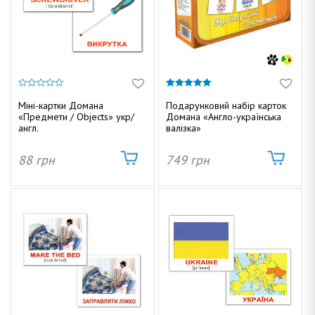
0
4.92
з
з 5
Міні-картки Домана
Подарунковий набір карток
5
«Предмети / Objects» укр/
Домана «Англо-українська
англ.
валізка»
88
грн
749
грн