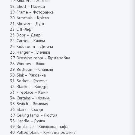
Shutters – Жалюзі
Shelf – Полиця
Frame – Фоторамка
Armchair – Крісло
Shower – Душ
Lift -Ліфт
Door – Двері
Carpet – Килим
Kids room – Дитяча
Hanger – Плечики
Dressing room – Гардеробна
Window – Вікно
Bedroom – Спальня
Sink – Раковина
Socket – Розетка
Blanket – Ковдра
Fireplace – Камін
Curtains – Фіранки
Switch – Вимикач
Stairs – Сходи
Ceiling lamp – Люстра
Handle – Ручка
Bookcase – Книжкова шафа
Potted plant – Кімнатна рослина