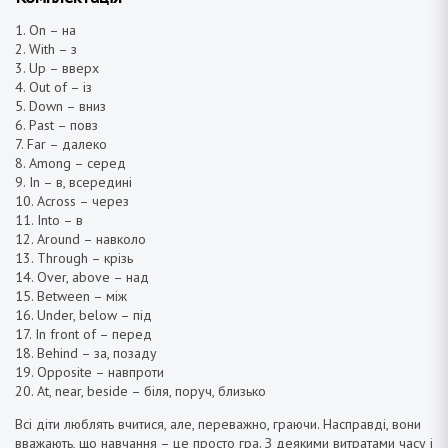
1. On – на
2. With – з
3. Up – вверх
4. Out of – із
5. Down – вниз
6. Past – повз
7. Far – далеко
8. Among – серед
9. In – в, всередині
10. Across – через
11. Into – в
12. Around – навколо
13. Through – крізь
14. Over, above – над
15. Between – між
16. Under, below – під
17. In front of – перед
18. Behind – за, позаду
19. Opposite – навпроти
20. At, near, beside – біля, поруч, близько
Всі діти люблять вчитися, але, переважно, граючи. Насправді, вони
вважають, що навчання – це просто гра. З деякими витратами часу і