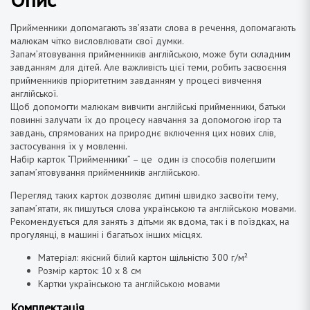
Прийменники допомагають зв’язати слова в речення, допомагають
малюкам чітко висловлювати свої думки.
Запам’ятовування прийменників англійською, може бути складним
завданням для дітей. Але важливість цієї теми, робить засвоєння
прийменників пріоритетним завданням у процесі вивчення
англійської.
Щоб допомогти малюкам вивчити англійські прийменники, батьки
повинні залучати їх до процесу навчання за допомогою ігор та
завдань, спрямованих на природнє включення цих нових слів,
застосування їх у мовленні.
Набір карток “Прийменники” – це один із способів полегшити
запам’ятовування прийменників англійською.
Перегляд таких карток дозволяє дитині швидко засвоїти тему,
запам’ятати, як пишуться слова українською та англійською мовами.
Рекомендується для занять з дітьми як вдома, так і в поїздках, на
прогулянці, в машині і багатьох інших місцях.
Матеріал: якісний білий картон щільністю 300 г/м²
Розмір карток: 10 х 8 см
Картки українською та
англійською
мовами
Комплектація