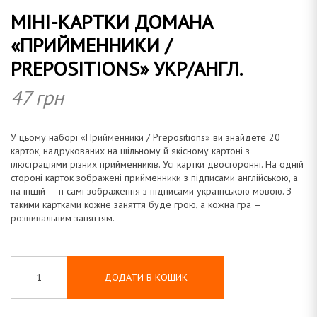
МІНІ-КАРТКИ ДОМАНА
а
«ПРИЙМЕННИКИ /
PREPOSITIONS» УКР/АНГЛ.
47
грн
н
У цьому наборі «Прийменники / Prepositions» ви знайдете 20
карток, надрукованих на щільному й якісному картоні з
ілюстраціями різних прийменників. Усі картки двосторонні. На одній
а
стороні карток зображені прийменники з підписами англійською, а
на іншій — ті самі зображення з підписами українською мовою. З
такими картками кожне заняття буде грою, а кожна гра —
розвивальним заняттям.
ДОДАТИ В КОШИК