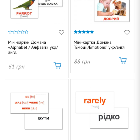
0
4.67
з
з 5
Міні-картки Домана
Міні-картки Домана
5
«Alphabet / Алфавіт» укр/
“Емоції/Emotions” укр/англ.
англ.
88
грн
61
грн