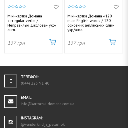
0
0
з
з
Міні-картки Домана
Міні-картки Домана «120
5
5
«Irregular verbs /
main English words / 120
Неправильні дієслова» укр/
основних англійських слів»
англ.
укр/англ.
137
грн
137
грн
ТЕЛЕФОН:
(044) 223 91 40
EMAIL:
info@kartochki-domana.com.ua
INSTAGRAM:
@vunderkind_z_pelushok