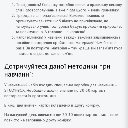
Послідовність! Спочатку потрібно вивчити правильну вимову
слів і словосполучень, а вже після цього – вчити граматику.
Природність і ненав’язливість! Важливо правильно
організувати заняття, щоб нічого не пригнічувало, не
напружувало учня. Тоді уроки будуть проходити природньо
та невимушено. А головне – з користю!
Наполегливість! У навчанні завжди важлива зацікавленість і
постійне повторення пройденого матеріалу! Чим більше
разів Ви повторите матеріал – тим краще він запам’ятається
і надовго відкладеться в пам’яті.
Дотримуйтеся даної методики при
навчанні:
У навчальний набір входить спеціальна коробка для навчання –
STUDY-BOX. Необхідно щодня вивчати по 20-30 карток і
повторювати їх протягом дня.
В кінці дня вивчені картки вкладаємо в другу комірку.
На наступний день вивчаємо ще 20-30 нових карток, і так – поки
повністю не заповнимо другу комірку.