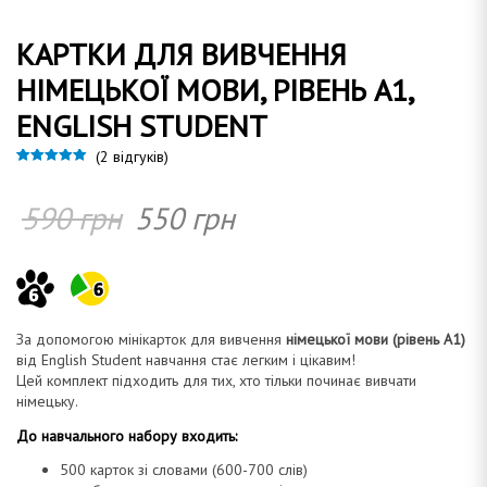
КАРТКИ ДЛЯ ВИВЧЕННЯ
а
НІМЕЦЬКОЇ МОВИ, РІВЕНЬ A1,
ENGLISH STUDENT
(
2
відгуків)
н
Рейтинг
2
5.00
з 5 на основі
опитування
590
грн
550
грн
покупців
а
За допомогою мінікарток для вивчення
німецької мови (рівень А1)
від English Student навчання стає легким і цікавим!
Цей комплект підходить для тих, хто тільки починає вивчати
німецьку.
До навчального набору входить:
500 карток зі словами (600-700 слів)