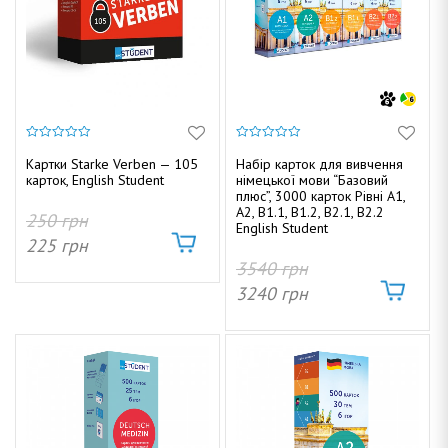
0
0
з
з
Картки Starke Verben — 105
Набір карток для вивчення
5
5
карток, English Student
німецької мови “Базовий
плюс”, 3000 карток Рівні А1,
A2, B1.1, B1.2, В2.1, В2.2
250
грн
English Student
225
грн
3540
грн
3240
грн