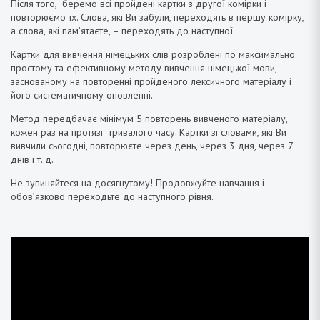
Після того, беремо всі пройдені картки з другої комірки і
повторюємо їх. Слова, які Ви забули, переходять в першу комірку,
а слова, які пам’ятаєте, – переходять до наступної.
Картки для вивчення німецьких слів розроблені по максимально
простому та ефективному методу вивчення німецької мови,
заснованому на повторенні пройденого лексичного матеріалу і
його систематичному оновленні.
Метод передбачає мінімум 5 повторень вивченого матеріалу,
кожен раз на протязі тривалого часу. Картки зі словами, які Ви
вивчили сьогодні, повторюєте через день, через 3 дня, через 7
днів і т. д.
Не зупиняйтеся на досягнутому! Продовжуйте навчання і
обов’язково переходьте до наступного рівня.