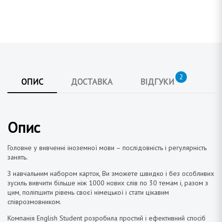
2
ОПИС
ДОСТАВКА
ВІДГУКИ
Опис
Головне
у вивченні іноземної мови – послідовність і
регулярність
занять
.
З навчальним набором карток, Ви зможете швидко і без особливих
зусиль вивчити більше ніж 1000 нових слів по 30 темам і, разом з
цим, поліпшити рівень своєї німецької і стати цікавим
співрозмовником.
Компанія English Student розробила простий і ефективний спосіб