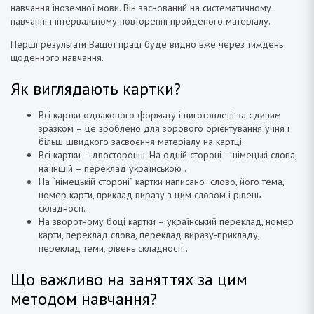
навчання іноземної мови. Він заснований на систематичному
навчанні і інтервальному повторенні пройденого матеріалу.
Перші результати Вашої праці буде видно вже через тиждень
щоденного навчання.
Як виглядають картки?
Всі картки однакового формату і виготовлені за єдиним
зразком – це зроблено для зорового орієнтування учня і
більш швидкого засвоєння матеріалу на картці.
Всі картки – двосторонні. На одній стороні – німецькі слова,
на іншій – переклад українською .
На “німецькій стороні” картки написано слово, його тема,
номер карти, приклад виразу з цим словом і рівень
складності.
На зворотному боці картки – український переклад, номер
карти, переклад слова, переклад виразу-прикладу,
переклад теми, рівень складності .
Що важливо на заняттях за цим
методом навчання?