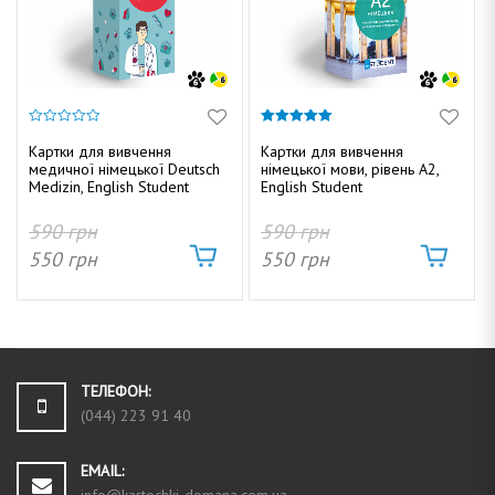
0
5.00
з
з 5
Картки для вивчення
Картки для вивчення
5
медичної німецької Deutsch
німецької мови, рівень A2,
Medizin, English Student
English Student
590
грн
590
грн
550
грн
550
грн
ТЕЛЕФОН:
(044) 223 91 40
EMAIL: