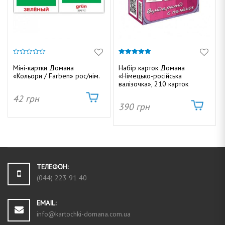
0
5.00
з
з 5
Міні-картки Домана
Набір карток Домана
5
«Кольори / Farben» рос/нім.
«Німецько-російська
валізочка», 210 карток
42
грн
390
грн
ТЕЛЕФОН:
(044) 223 91 40
EMAIL:
info@kartochki-domana.com.ua