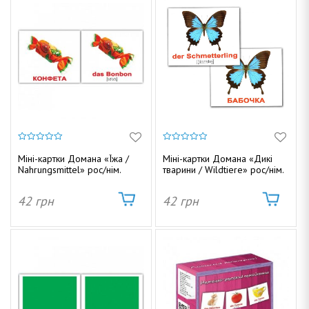
0
0
з
з
Міні-картки Домана «Їжа /
Міні-картки Домана «Дикі
5
5
Nahrungsmittel» рос/нім.
тварини / Wildtiere» рос/нім.
42
грн
42
грн