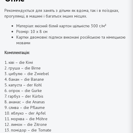
Рекомендується
для занять з дітьми як вдома, так і в поїздках,
прогулянці, в машині і багатьох інших місцях.
Матеріал: якісний білий картон щільністю 300 г/м²
Розмір: 10 х 8 см
Картки двомовні: підписи виконані російською та німецькою
мовами
Комплектація:
1.
ківі
– die Kiwi
2.
груша
– die Birne
3.
цибулю
– die Zwiebel
4.
банан
– die Banane
5. капуста – der Kohl
6. огірок – die Gurke
7. гарбуз – der Kürbis
8. ананас – die Ananas
9.
слива
– die Pflaume
10. яблуко – der Apfel
11. морква – die Möhre
12. лимон – die Zitrone
13. помідор – die Tomate