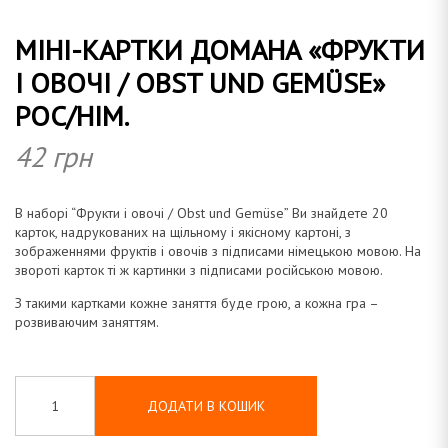
МІНІ-КАРТКИ ДОМАНА «ФРУКТИ
а
І ОВОЧІ / OBST UND GEMÜSE»
РОС/НІМ.
42
грн
н
В
наборі “Фрукти і овочі / Obst und Gemüse” Ви знайдете 20
карток,
надрукованих
на щільному
і якісному картоні, з
а
зображеннями фруктів і овочів з підписами
німецькою мовою
. На
звороті карток ті ж картинки з підписами російською мовою.
З такими картками кожне заняття буде грою, а кожна гра –
розвиваючим
заняттям.
ДОДАТИ В КОШИК