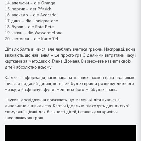
14. апельсин – die Orange
15. персик – der Pfirsich
16. авокадо – die Avocado
17. диня – die Honigmelone
18. буряк – die Rote Bete
19. кавун – die Wassermelone
20. картопля – die Kartoffel
Діти люблять вчитися, але люблять вчитися граючи. Насправді, вони
вважають, що навчання – це просто гра. З деякими витратами часу і
картками за методикою Глена Домана, Ви зможете навчити своїх
дітей абсолютно всьому.
Картки – інформація, заснована на знаннях і кожен факт правильно
і вчасно поданий дитині, не тільки буде сприяти розвитку дитячого
мозку, а й сформує фундамент всіх його майбутніх знань.
Наукові дослідження показують, що маленькі діти вчаться з
дивовижною швидкістю. Картки ідеально підходять для дитячої
стимуляції, цікаві для більшості дітей, і стають для крихітки
захоплюючою грою.