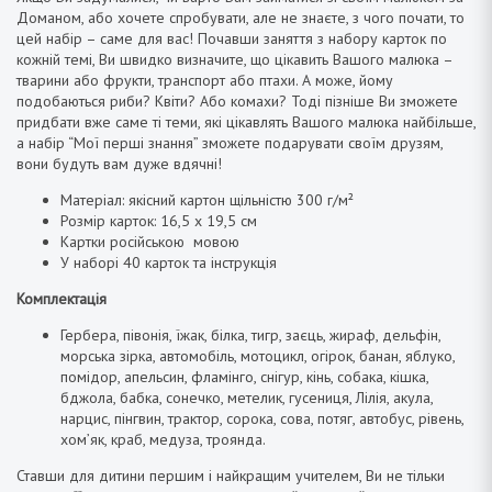
Доманом, або хочете спробувати, але не знаєте, з чого почати, то
цей набір – саме для вас!
Почавши заняття з набору карток по
кожній темі, Ви швидко визначите, що цікавить Вашого малюка –
тварини або фрукти, транспорт або птахи.
А може, йому
подобаються риби?
Квіти?
Або комахи?
Тоді пізніше Ви зможете
придбати вже саме ті теми, які цікавлять Вашого малюка найбільше,
а набір “Мої перші знання” зможете подарувати своїм друзям,
вони будуть вам дуже вдячні!
Матеріал: якісний картон щільністю 300 г/м²
Розмір карток: 16,5 х 19,5 см
Картки російською мовою
У наборі 40 карток та інструкція
Комплектація
Гербера, півонія, їжак, білка, тигр, заєць, жираф, дельфін,
морська зірка, автомобіль, мотоцикл, огірок, банан, яблуко,
помідор, апельсин, фламінго, снігур, кінь, собака, кішка,
бджола, бабка, сонечко, метелик, гусениця, Лілія, акула,
нарцис, пінгвин, трактор, сорока, сова, потяг, автобус, рівень,
хом’як, краб, медуза, троянда.
Ставши для дитини першим і найкращим учителем, Ви не тільки