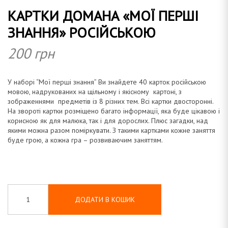
КАРТКИ ДОМАНА «МОЇ ПЕРШІ
а
ЗНАННЯ» РОСІЙСЬКОЮ
200
грн
н
У наборі “Мої перші знання” Ви знайдете 40 карток російською
мовою, надрукованих на щільному і якісному картоні, з
зображеннями предметів із 8 різних тем. Всі картки двосторонні.
На звороті картки розміщено багато інформації, яка буде цікавою і
корисною як для малюка, так і для дорослих. Плюс загадки, над
а
якими можна разом поміркувати. З такими картками кожне заняття
буде грою, а кожна гра – розвиваючим заняттям.
ДОДАТИ В КОШИК