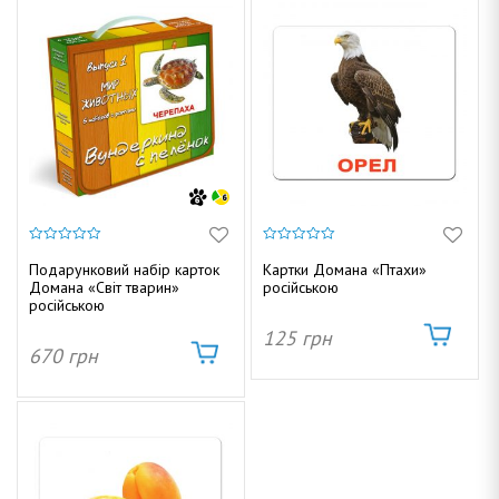
0
0
з
з
Подарунковий набір карток
Картки Домана «Птахи»
5
5
Домана «Світ тварин»
російською
російською
125
грн
670
грн