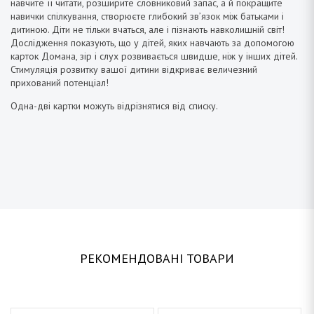
навч
и
те її читати, розширите словниковий запас, а й покращите
навички спілкування, створюєте глибокий зв’язок між батьками і
дитиною. Діти не тільки вчаться, але і пізнають навколишній світ!
Дослідження показують, що у дітей, яких навчають за допомогою
карток Домана, зір і слух розвивається швидше, ніж у інших дітей.
Стимуляція розвитку вашої дитини відкриває величезний
прихований потенціал!
Одна-дві картки можуть відрізнятися від списку.
РЕКОМЕНДОВАНІ ТОВАРИ