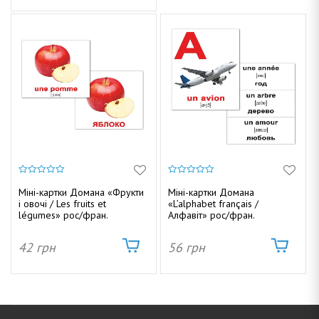
0
0
з
з
Міні-картки Домана «Фрукти
Міні-картки Домана
5
5
і овочі / Les fruits et
«L’alphabet français /
légumes» рос/фран.
Алфавіт» рос/фран.
42
грн
56
грн