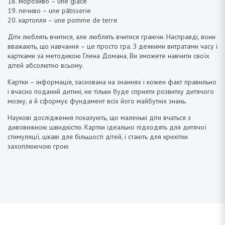
18. морозиво – une glace
19. печиво – une pâtisserie
20. картопля – une pomme de terre
Діти люблять вчитися, але люблять вчитися граючи. Насправді, вони
вважають, що навчання – це просто гра. З деякими витратами часу і
картками за методикою Глена Домана, Ви зможете навчити своїх
дітей абсолютно всьому.
Картки – інформація, заснована на знаннях і кожен факт правильно
і вчасно поданий дитині, не тільки буде сприяти розвитку дитячого
мозку, а й сформує фундамент всіх його майбутніх знань.
Наукові дослідження показують, що маленькі діти вчаться з
дивовижною швидкістю. Картки ідеально підходять для дитячої
стимуляції, цікаві для більшості дітей, і стають для крихітки
захоплюючою грою