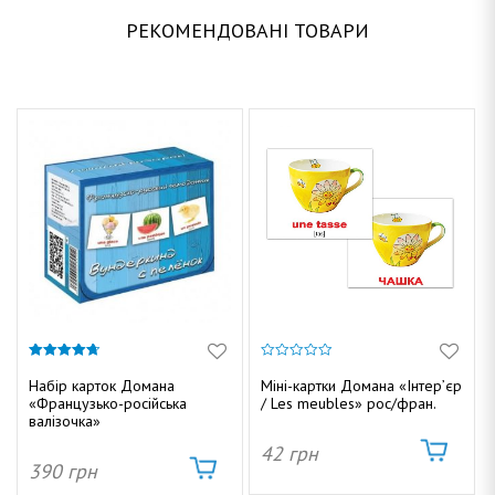
РЕКОМЕНДОВАНІ ТОВАРИ
4.67
0
з 5
з
Набір карток Домана
Міні-картки Домана «Інтер’єр
5
«Французько-російська
/ Les meubles» рос/фран.
валізочка»
42
грн
390
грн