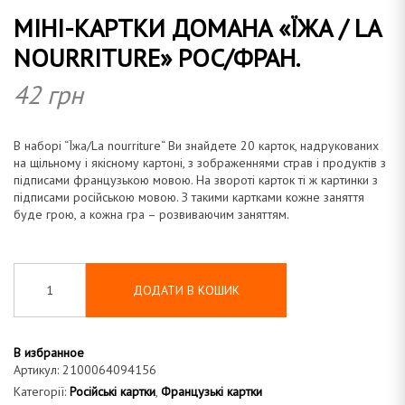
МІНІ-КАРТКИ ДОМАНА «ЇЖА / LA
а
NOURRITURE» РОС/ФРАН.
42
грн
н
В
наборі “Їжа/
La nourriture
“
Ви
знайдете
20 карток
,
надрукованих
на щільному
і
якісному
картоні
,
з
зображеннями
страв і
продуктів
з
підписами
французькою мовою
. На звороті карток ті ж картинки
з
підписами
російською мовою
.
З такими
картками
кожне заняття
буде
грою
, а кожна гра –
розвиваючим
заняттям
.
а
ДОДАТИ В КОШИК
В избранное
Артикул:
2100064094156
Категорії:
Російські картки
,
Французькі картки