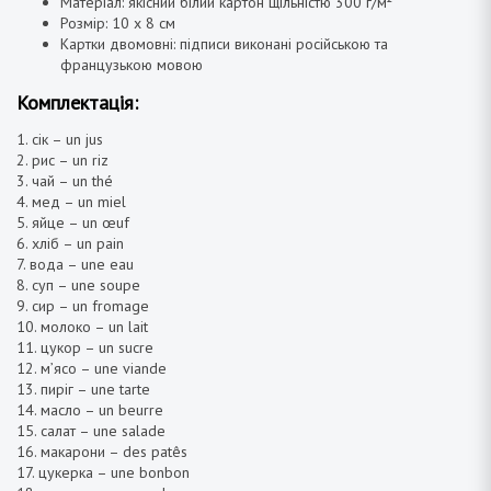
Матеріал: якісний білий картон щільністю 300 г/м²
Розмір: 10 х 8 см
Картки двомовні: підписи виконані російською та
французькою мовою
Комплектація:
1.
сік
– un jus
2.
рис
–
un riz
3. чай –
un thé
4.
мед
– un miel
5. яйце – un œuf
6. хліб – un pain
7. вода – une eau
8. суп – une soupe
9. сир – un fromage
10. молоко – un lait
11. цукор – un sucre
12. м’ясо – une viande
13. пиріг – une tarte
14. масло – un beurre
15. салат – une salade
16. макарони – des patês
17. цукерка – une bonbon