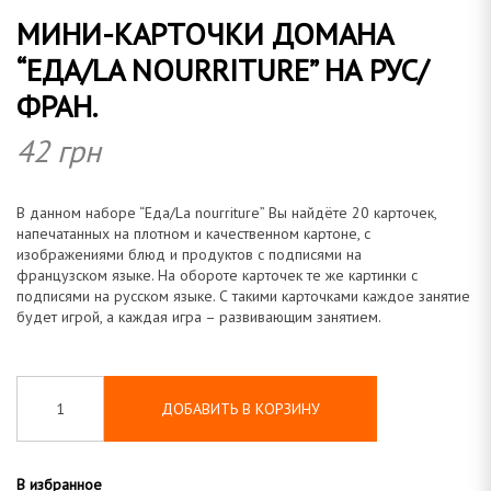
МИНИ-КАРТОЧКИ ДОМАНА
о
“ЕДА/LA NOURRITURE” НА РУС/
ФРАН.
42
грн
м
В данном наборе “Еда/La nourriture” Вы найдёте 20 карточек,
напечатанных на плотном и качественном картоне, с
изображениями блюд и продуктов с подписями на
а
французском языке. На обороте карточек те же картинки с
подписями на русском языке. С такими карточками каждое занятие
будет игрой, а каждая игра – развивающим занятием.
н
ДОБАВИТЬ В КОРЗИНУ
В избранное