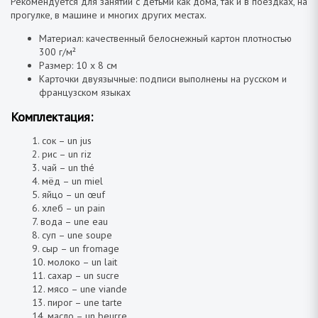
Рекомендуется для занятий с детьми как дома, так и в поездках, на
прогулке, в машине и многих других местах.
Материал: качественный белоснежный картон плотностью
300 г/м²
Размер: 10 х 8 см
Карточки двуязычные: подписи выполнены на русском и
французском языках
Комплектация:
1. сок – un jus
2. рис – un riz
3. чай – un thé
4. мёд – un miel
5. яйцо – un œuf
6. хлеб – un pain
7. вода – une eau
8. суп – une soupe
9. сыр – un fromage
10. молоко – un lait
11. сахар – un sucre
12. мясо – une viande
13. пирог – une tarte
14. масло – un beurre