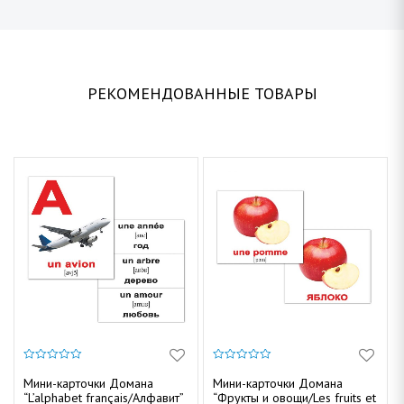
РЕКОМЕНДОВАННЫЕ ТОВАРЫ
0
0
и
и
Мини-карточки Домана
Мини-карточки Домана
з
з
“L’alphabet français/Алфавит”
“Фрукты и овощи/Les fruits et
5
5