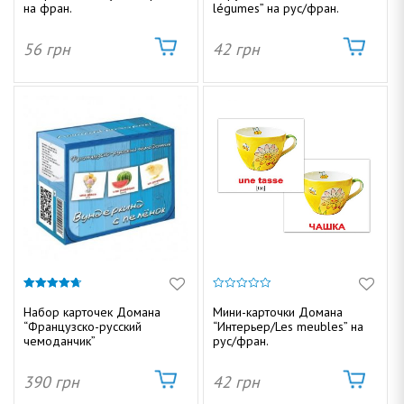
на фран.
légumes” на рус/фран.
56
грн
42
грн
4.67
0
из 5
и
Набор карточек Домана
Мини-карточки Домана
з
“Французско-русский
“Интерьер/Les meubles” на
5
чемоданчик”
рус/фран.
390
грн
42
грн