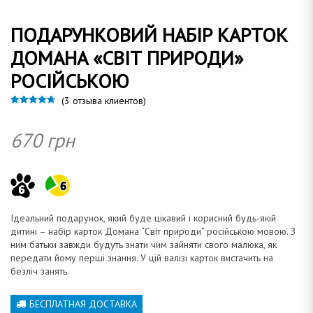
ПОДАРУНКОВИЙ НАБІР КАРТОК
о
ДОМАНА «СВІТ ПРИРОДИ»
РОСІЙСЬКОЮ
(
3
отзыва клиентов)
м
Рейтинг
3
4.67
из 5 на
основе
670
грн
опроса
пользовател
ей
а
Ідеальний
подарунок, який буде цікавий і корисний будь-якій
дитині – набір
карток
Домана “Світ природи” російською мовою. З
ним батьки завжди
будуть
знати
чим
зайняти
н
свого малюка
,
як
передати
йому перші знання. У
цій валізі
карток вистачить на
безліч занять.
БЕСПЛАТНАЯ ДОСТАВКА