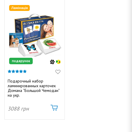
Ламінація
подарунок
4.84
из 5
Подарочный набор
ламинированных карточек
Домана “Большой Чемодан”
на укр.
3088
грн