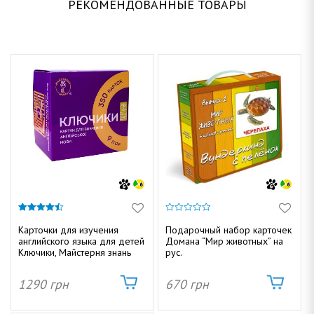
РЕКОМЕНДОВАННЫЕ ТОВАРЫ
4.40
0
из 5
и
Карточки для изучения
Подарочный набор карточек
з
английского языка для детей
Домана “Мир животных” на
5
Ключики, Майстерня знань
рус.
1290
грн
670
грн