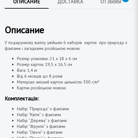
ОПИСАНИЕ
ДОСТАВКА
ОТЗЫВЫ
Описание
У
подарункову
валізу увійшли 6 наборів
карток
про природу
з
фактами
і загадками
російською мовою
.
Розмір
упаковки: 21 х
18
х
6
см
Розмір
карток: 19,5 х
16,5
см
Вага: 1,4
кг
В
ід
6 місяців до 8
років
Матеріал
:
якісний
картон щільністю 300 г/м²
Картки
російською мовою
Комплектація:
Набір
“Природа” з фактами
Набір “Квіти” з фактами
Набір “
Дерева
” з фактами
Набір “Фрукти” з фактами
Набір “Овочі”
з
фактами
Набір “Ягоди” з
фактами