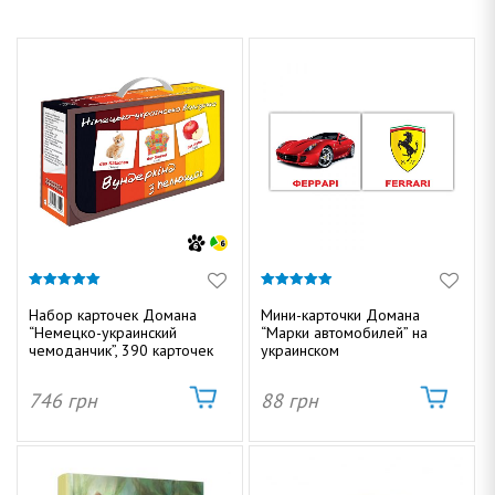
5.00
4.89
из 5
из 5
Набор карточек Домана
Мини-карточки Домана
“Немецко-украинский
“Марки автомобилей” на
чемоданчик”, 390 карточек
украинском
746
грн
88
грн