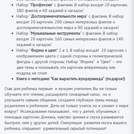
Набор “
Профессии
” с фактами. В набор входят 20 карточек.
180 фактов и 60 заданий и загадок!
Набор “
Достопримечательности мира
” с фактами. В набор
входят 20 карточек. 200 самых интересных фактов о
достопримечательностях мира и 80 заданий и загадок!
Набор “
Музыкальные инструменты
” с фактами. В набор
входят 20 карточек. 160 самых интересных фактов и 140
заданий и загадок!
Набор “
Форма и цвет
” 2 в 1. В набор входят 20 карточек с
изображением цвета с одной стороны и геометрической
фигуры с другой стороны. Набор “Форма” и “Цвет” – это
две темы и показывать эти карточки вперемешку или
подряд не стоит.
Книга о методике “Как вырастить вундеркинда”
(подарок!)
Став для ребенка первым и лучшим учителем, Вы не только
обучаете его чтению, расширяете словарный запас, но и
улучшаете навыки общения, создаете глубокую связь между
родителем и ребенком. Дети не только учатся, но и узнают о мире
вокруг! Исследования показывают, что у детей, обучаемых с
помощью карточек Домана, чувство зрения и слуха развивается
быстрее, чем у других детей. Стимуляция развития мозга вашего
ребенка, открывает удивительный скрытый потенциал!