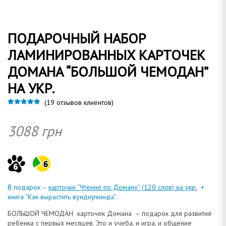
о
ПОДАРОЧНЫЙ НАБОР
ЛАМИНИРОВАННЫХ КАРТОЧЕК
ДОМАНА “БОЛЬШОЙ ЧЕМОДАН”
м
НА УКР.
(
19
отзывов клиентов)
Рейтинг
19
4.84
из 5 на
основе
3088
грн
а
опроса
пользовател
ей
н
В подарок –
карточки “Чтение по Доману” (120 слов) на укр.
+
книга “Как вырастить вундеркинда”.
БОЛЬШОЙ ЧЕМОДАН карточек Домана – подарок для развития
ребенка с первых месяцев. Это и учеба, и игра, и общение