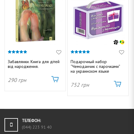
5.00
5.00
из 5
из 5
Забавлянки. Книга для дітей
Подарочный набор
від народження.
“Чемоданчик с парочками”
на украинском языке
290
грн
752
грн
ТЕЛЕФОН:
(044) 223 91 40