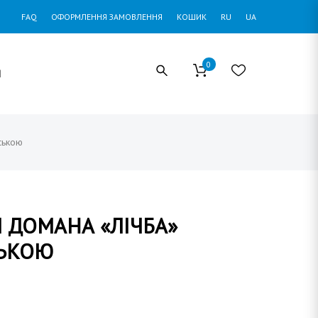
FAQ
ОФОРМЛЕННЯ ЗАМОВЛЕННЯ
КОШИК
RU
UA
0
И
ською
 ДОМАНА «ЛІЧБА»
СЬКОЮ