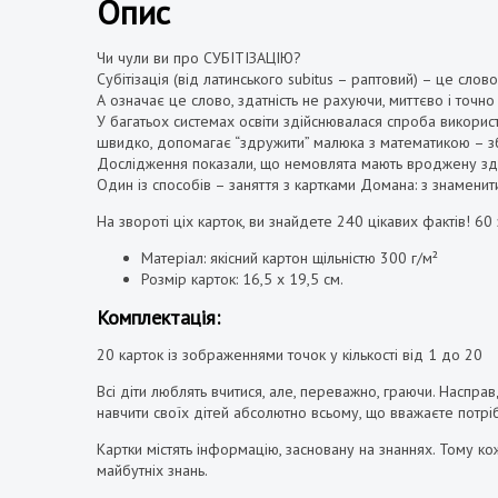
Опис
Чи чули ви про СУБІТІЗАЦІЮ?
Субітізація (від латинського subitus – раптовий) – це слов
А означає це слово, здатність не рахуючи, миттєво і точно
У багатьох системах освіти здійснювалася спроба використ
швидко, допомагає “здружити” малюка з математикою – зб
Дослідження показали, що немовлята мають вроджену здатні
Один із способів – заняття з картками Домана: з знамени
На звороті ціх карток, ви знайдете 240 цікавих фактів!
60 
Матеріал: якісний картон щільністю 300 г/м²
Розмір карток: 16,5 х 19,5 см.
Комплектація:
20 карток із зображеннями точок у кількості від 1 до 20
Всі діти люблять вчитися, але, переважно, граючи. Наспра
навчити своїх дітей абсолютно всьому, що вважаєте потрі
Картки містять інформацію, засновану на знаннях. Тому ко
майбутніх знань.