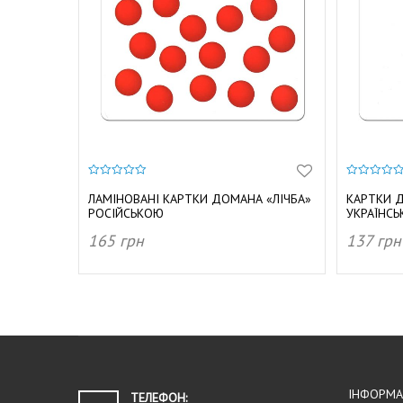
0
0
з
з
ЛАМІНОВАНІ КАРТКИ ДОМАНА «ЛІЧБА»
КАРТКИ Д
5
5
РОСІЙСЬКОЮ
УКРАЇНС
165
грн
137
грн
ДОДАТИ В КОШИК
ДОДАТ
ІНФОРМА
ТЕЛЕФОН: