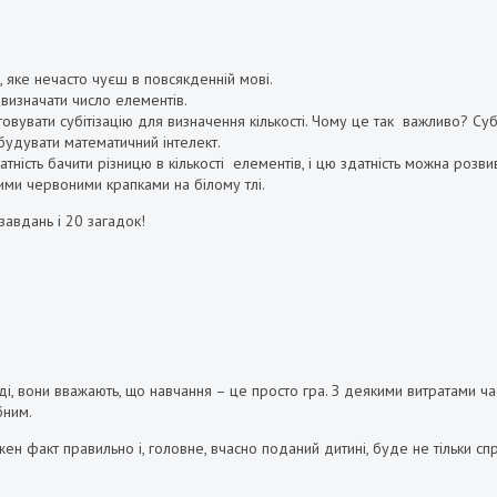
о, яке нечасто чуєш в повсякденній мові.
 визначати число елементів.
овувати субітізацію для визначення кількості. Чому це так важливо? Суб
удувати математичний інтелект.
сть бачити різницю в кількості елементів, і цю здатність можна розвив
тими червоними крапками на білому тлі.
завдань і 20 загадок!
вді, вони вважають, що навчання – це просто гра. З деякими витратами 
бним.
жен факт правильно і, головне, вчасно поданий дитині, буде не тільки сп