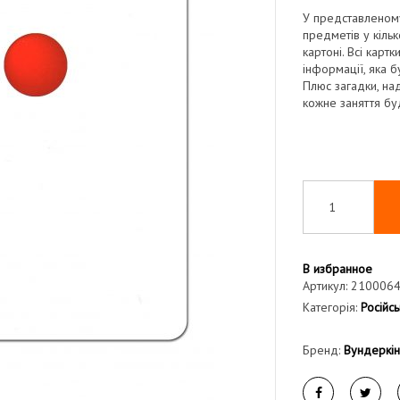
У представленому
предметів у кільк
картоні. Всі карт
інформації, яка б
Плюс загадки, на
кожне заняття бу
В избранное
Артикул:
210006
Категорія:
Російсь
Бренд:
Вундеркі