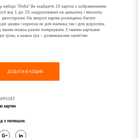
 наборі “Лічба” Ви знайдете 20 карток з зображеннями
ості від 1 до 20, надрукованих на щільному і якісному
ки двосторонні. На звороті картки розміщено багато
уде цікава і корисна як для малюка, так і для дорослих.
д якими можна разом поміркувати. З такими картками
де грою, а кожна гра – розвиваючим заняттям
ДОДАТИ В КОШИК
4095283
кі картки
нд з пелюшок
.