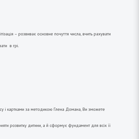
ітізація – розвиває основне почуття числа, вчить рахувати
ати в грі.
часу і картками за методикою Глена Домана, Ви зможете
рияти розвитку дитини, а й сформує фундамент для всіх її