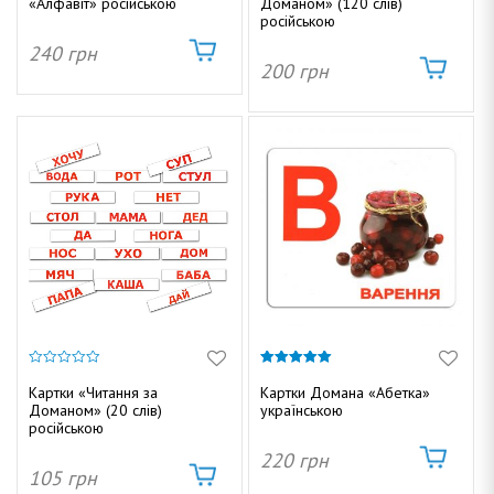
«Алфавіт» російською
Доманом» (120 слів)
російською
240
грн
200
грн
0
5.00
з
з 5
Картки «Читання за
Картки Домана «Абетка»
5
Доманом» (20 слів)
українською
російською
220
грн
105
грн