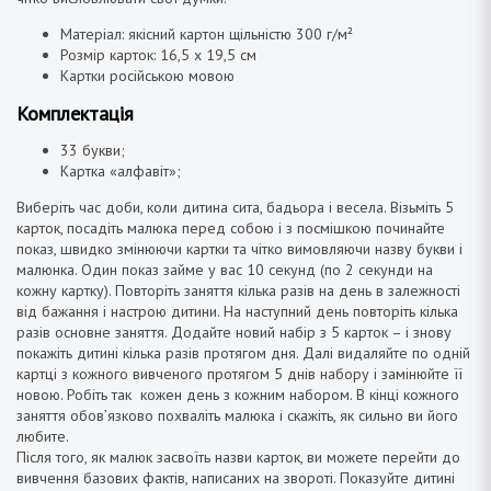
Матеріал: якісний картон щільністю 300 г/м²
Розмір карток: 16,5 х 19,5 см
Картки російською мовою
Комплектація
33 букви;
Картка «алфавіт»;
Виберіть час доби, коли дитина сита, бадьора і весела. Візьміть 5
карток, посадіть малюка перед собою і з посмішкою починайте
показ, швидко змінюючи картки та чітко вимовляючи назву букви і
малюнка. Один показ займе у вас 10 секунд (по 2 секунди на
кожну картку). Повторіть заняття кілька разів на день в залежності
від бажання і настрою дитини. На наступний день повторіть кілька
разів основне заняття. Додайте новий набір з 5 карток – і знову
покажіть дитині кілька разів протягом дня. Далі видаляйте по одній
картці з кожного вивченого протягом 5 днів набору і замінюйте її
новою. Робіть так кожен день з кожним набором. В кінці кожного
заняття обов’язково похваліть малюка і скажіть, як сильно ви його
любите.
Після того, як малюк засвоїть назви карток, ви можете перейти до
вивчення базових фактів, написаних на звороті. Показуйте дитині