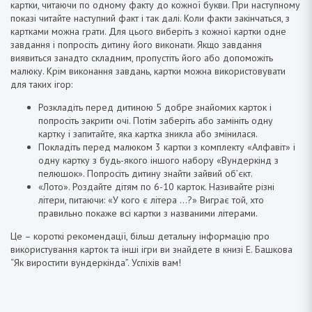
картки, читаючи по одному факту до кожної букви. При наступному
показі читайте наступний факт і так далі. Коли факти закінчаться, з
картками можна грати. Для цього виберіть з кожної картки одне
завдання і попросіть дитину його виконати. Якщо завдання
виявиться занадто складним, пропустіть його або допоможіть
малюку. Крім виконання завдань, картки можна використовувати
для таких ігор:
Розкладіть перед дитиною 5 добре знайомих карток і
попросіть закрити очі. Потім заберіть або замініть одну
картку і запитайте, яка картка зникла або змінилася.
Покладіть перед малюком 3 картки з комплекту «Алфавіт» і
одну картку з будь-якого іншого набору «Вундеркінд з
пелюшок». Попросіть дитину знайти зайвий об’єкт.
«Лото». Роздайте дітям по 6-10 карток. Називайте різні
літери, питаючи: «У кого є літера …?» Виграє той, хто
правильно покаже всі картки з названими літерами.
Це – короткі рекомендації, більш детальну інформацію про
використування карток та інші ігри ви знайдете в книзі Е. Башкова
“Як виростити вундеркінда”. Успіхів вам!