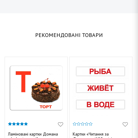
РЕКОМЕНДОВАНІ ТОВАРИ
4.75
0
з 5
з
Ламіновані картки Домана
Картки «Читання за
5