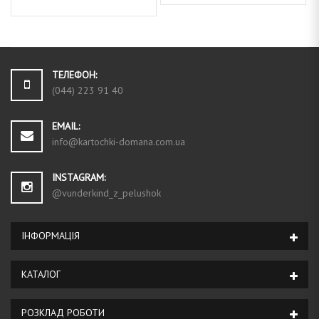
ТЕЛЕФОН:
(044) 223 91 40
EMAIL:
info@kartochki-domana.com.ua
INSTAGRAM:
@vunderkind_z_pelushok
ІНФОРМАЦIЯ
КАТАЛОГ
РОЗКЛАД РОБОТИ