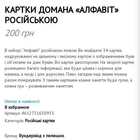
КАРТКИ ДОМАНА «АЛФАВІТ»
а
РОСІЙСЬКОЮ
200
грн
н
В наборі “Алфавіт” російською мовою Ви знайдете 34 картки,
надрукованих на щільному і якісному картоні з зображеннями букв
і об’єктами на дані букви. Всі картки двосторонні. На звороті картки
розміщено багато інформації, яка буде цікава і корисна для
малюка, а іноді і для дорослих. Плюс загадки над якими можна
а
разом поміркувати. З такими картками кожне заняття буде грою, а
кожна гра – розвиваючим заняттям.
Немає в наявності
В избранное
Артикул:
4612731630935
Категорія:
Російські картки
Бренд:
Вундеркінд з пелюшок
.