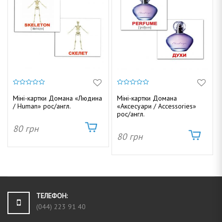
0
0
з
з
Міні-картки Домана «Людина
Міні-картки Домана
5
5
/ Human» рос/англ.
«Аксесуари / Accessories»
рос/англ.
80
грн
80
грн
ТЕЛЕФОН:
(044) 223 91 40