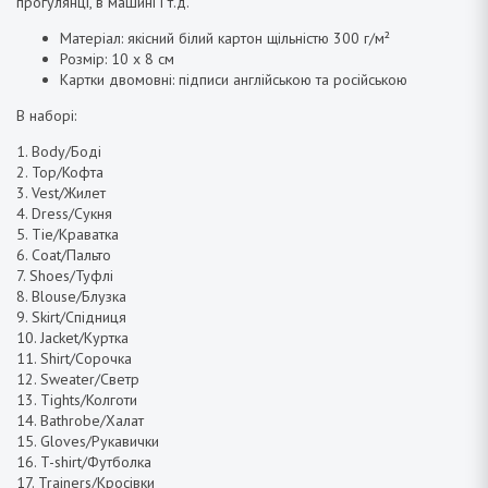
прогулянці, в машині і т.д.
Матеріал: якісний білий картон щільністю 300 г/м²
Розмір: 10 х 8 см
Картки двомовні: підписи англійською та російською
В наборі:
1. Body/Боді
2. Top/Кофта
3. Vest/Жилет
4. Dress/Сукня
5. Tie/Краватка
6. Coat/Пальто
7. Shoes/Туфлі
8. Blouse/Блузка
9. Skirt/Спідниця
10. Jacket/Куртка
11. Shirt/Сорочка
12. Sweater/Светр
13. Tights/Колготи
14. Bathrobe/Халат
15. Gloves/Рукавички
16. T-shirt/Футболка
17. Trainers/Кросівки