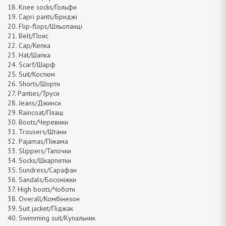
18. Knee socks/Гольфи
19. Capri pants/Бриджі
20. Flip-flops/Шльопанці
21. Belt/Пояс
22. Cap/Кепка
23. Hat/Шапка
24. Scarf/Шарф
25. Suit/Костюм
26. Shorts/Шорти
27. Panties/Труси
28. Jeans/Джинси
29. Raincoat/Плащ
30. Boots/Черевики
31. Trousers/Штани
32. Pajamas/Піжама
33. Slippers/Тапочки
34. Socks/Шкарпетки
35. Sundress/Сарафан
36. Sandals/Босоніжки
37. High boots/Чоботи
38. Overall/Комбінезон
39. Suit jacket/Піджак
40. Swimming suit/Купальник