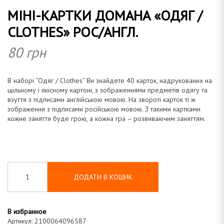
МІНІ-КАРТКИ ДОМАНА «ОДЯГ /
а
CLOTHES» РОС/АНГЛ.
80
грн
н
В
наборі “Одяг / Clothes” Ви знайдете 40 карток, надрукованих на
щільному і якісному картоні, з зображеннями предметів одягу та
взуття з підписами англійською мовою. На звороті карток ті ж
зображення
з підписами російською мовою. З такими картками
кожне заняття буде грою, а кожна гра –
розвиваючим
заняттям.
а
ДОДАТИ В КОШИК
В избранное
Артикул:
2100064096587