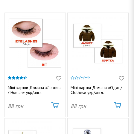
4.50
0
з 5
з
Міні-картки Домана «Людина
Міні-картки Домана «Одяг /
5
/ Human» укр/англ.
Clothes» укр/англ.
88
грн
88
грн