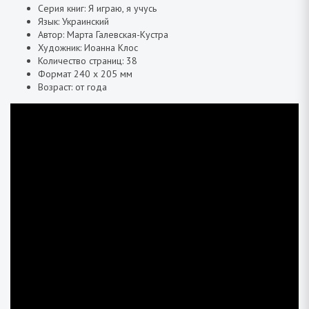
Серия книг: Я играю, я учусь
Язык: Украинский
Автор: Марта Галевская-Кустра
Художник: Иоанна Клос
Количество страниц: 38
Формат 240 x 205 мм
Возраст: от года