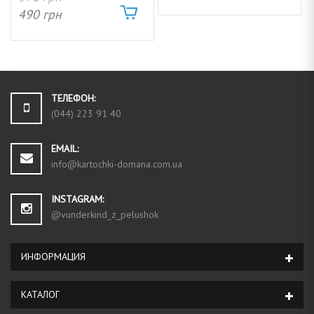
490
грн
ТЕЛЕФОН:
(044) 223 91 40
EMAIL:
info@kartochki-domana.com.ua
INSTAGRAM:
@vunderkind_z_pelushok
ИНФОРМАЦИЯ
КАТАЛОГ