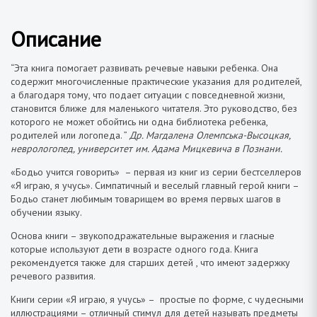
Описание
“Эта книга помогает развивать речевые навыки ребенка. Она
содержит многочисленные практические указания для родителей,
а благодаря тому, что подает ситуации с повседневной жизни,
становится ближе для маленького читателя. Это руководство, без
которого не может обойтись ни одна библиотека ребенка,
родителей или логопеда. ”
Др. Магдалена Олемпська-Высоцкая,
неврологопед, университет им. Адама Мицкевича в Познани.
«Бодьо учится говорить» – первая из книг из серии бестселлеров
«Я играю, я учусь». Симпатичный и веселый главный герой книги –
Бодьо станет любимым товарищем во время первых шагов в
обучении языку.
Основа книги – звукоподражательные выражения и гласные
которые используют дети в возрасте одного года. Книга
рекомендуется также для старших детей , что имеют задержку
речевого развития.
Книги серии «Я играю, я учусь» – простые по форме, с чудесными
иллюстрациями – отличный стимул для детей называть предметы