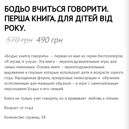
БОДЬО ВЧИТЬСЯ ГОВОРИТИ.
о
ПЕРША КНИГА. ДЛЯ ДІТЕЙ ВІД
РОКУ.
570
грн
490
грн
м
«Бодьо учится говорить» – первая из книг из серии бестселлеров
«Я играю, я учусь». Эта книга – звукоподражательные игры для
самых маленьких. Основа книги – звукоподражательные
а
выражения и гласные которые используют дети в возрасте одного
года. Упрощенная форма, прекрасные иллюстрации и обучение
естественным для малышей образом – в игре с замечательным
персонажем Бодьо и его семьей.
Книга не только учит говорить, но и прививает любовь к чтению.
н
Возраст: от года
Количество страниц: 38