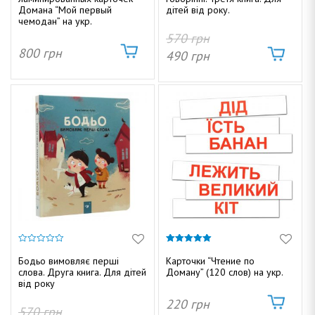
Домана “Мой первый
дітей від року.
чемодан” на укр.
570
грн
800
грн
490
грн
0
5.00
и
из 5
Бодьо вимовляє перші
Карточки “Чтение по
з
слова. Друга книга. Для дітей
Доману” (120 слов) на укр.
5
від року
220
грн
570
грн