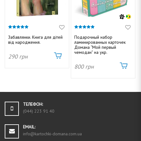
5.00
4.87
из 5
из 5
Забавлянки. Книга для дітей
Подарочный набор
від народження.
ламинированных карточек
Домана “Мой первый
чемодан” на укр.
290
грн
800
грн
ТЕЛЕФОН:
(044) 223 91 40
EMAIL:
info@kartochki-domana.com.ua