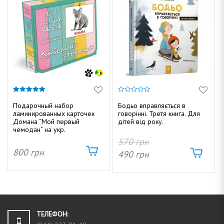
4.87
0
из 5
и
Подарочный набор
Бодьо вправляється в
з
ламинированных карточек
говорінні. Третя книга. Для
5
Домана “Мой первый
дітей від року.
чемодан” на укр.
570
грн
800
грн
490
грн
ТЕЛЕФОН: