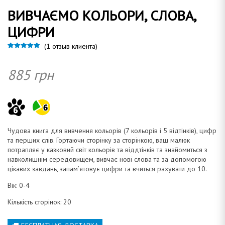
ВИВЧАЄМО КОЛЬОРИ, СЛОВА,
о
ЦИФРИ
(
1
отзыв клиента)
Рейтинг
1
5.00
из 5 на
основе
885
грн
опроса
м
пользовател
я
а
Чудова книга для вивчення кольорів (7 кольорів і 5 відтінків), цифр
та перших слів. Гортаючи сторінку за сторінкою, ваш малюк
потрапляє у казковий світ кольорів та віддтінків та знайомиться з
навколишнім середовищем, вивчає нові слова та за допомогою
цікавих завдань, запам’ятовує цифри та вчиться рахувати до 10.
н
Вік: 0-4
Кількість сторінок: 20