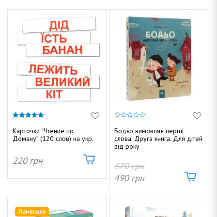
5.00
0
из 5
и
Карточки “Чтение по
Бодьо вимовляє перші
з
Доману” (120 слов) на укр.
слова. Друга книга. Для дітей
5
від року
220
грн
570
грн
490
грн
Ламінація