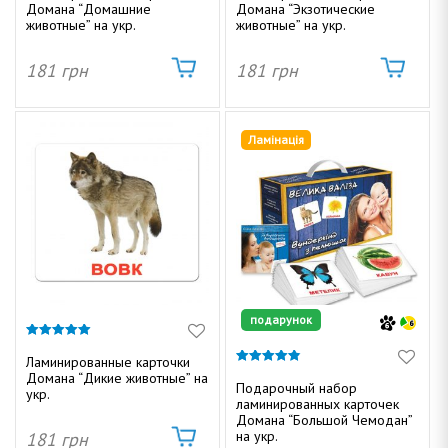
Домана “Домашние
Домана “Экзотические
5
животные” на укр.
животные” на укр.
181
грн
181
грн
Ламінація
подарунок
5.00
из 5
Ламинированные карточки
4.84
Домана “Дикие животные” на
из 5
Подарочный набор
укр.
ламинированных карточек
Домана “Большой Чемодан”
на укр.
181
грн