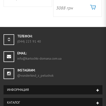
3088
грн
ТЕЛЕФОН:
(044) 223 91 40
EMAIL:
info@kartochki-domana.com.ua
INSTAGRAM:
@vunderkind_z_pelushok
ИНФОРМАЦИЯ
КАТАЛОГ