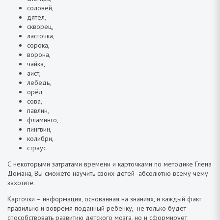
соловей,
дятел,
скворец,
ласточка,
сорока,
ворона,
чайка,
аист,
лебедь,
орёл,
сова,
павлин,
фламинго,
пингвин,
колибри,
страус.
С некоторыми затратами времени и карточками по методике Глена
Домана, Вы сможете научить своих детей абсолютно всему чему
захотите.
Карточки – информация, основанная на знаниях, и каждый факт
правильно и вовремя поданный ребенку, не только будет
способствовать развитию детского мозга, но и сформирует