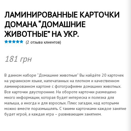
ЛАМИНИРОВАННЫЕ КАРТОЧКИ
о
ДОМАНА “ДОМАШНИЕ
ЖИВОТНЫЕ” НА УКР.
(
2
отзыва клиентов)
м
Рейтинг
2
5.00
из 5 на
основе
181
грн
опроса
пользовател
ей
а
В данном наборе “Домашние животные” Вы найдёте 20 карточек
на украинском языке, напечатанных на плотном и качественном
ламинированном картоне с фотографиями домашних животных.
Все карточки двусторонние. На обороте карточки размещено
много информации, которая будет интересна и полезна для
н
малыша, а иногда и для взрослых. Плюс загадки, над которыми
можно вместе поразмышлять. С такими карточками каждое занятие
будет игрой, а каждая игра – развивающим занятием.