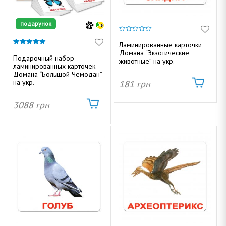
подарунок
0
и
Ламинированные карточки
з
4.84
Домана “Экзотические
5
из 5
Подарочный набор
животные” на укр.
ламинированных карточек
Домана “Большой Чемодан”
на укр.
181
грн
3088
грн