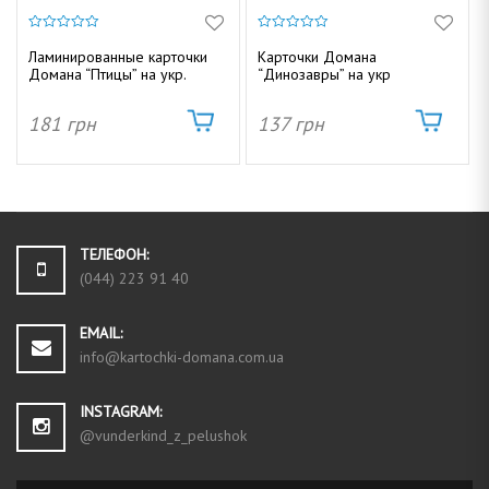
0
0
и
и
Ламинированные карточки
Карточки Домана
з
з
Домана “Птицы” на укр.
“Динозавры” на укр
5
5
181
грн
137
грн
ТЕЛЕФОН:
(044) 223 91 40
EMAIL:
info@kartochki-domana.com.ua
INSTAGRAM:
@vunderkind_z_pelushok