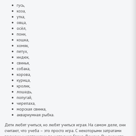
гусь,
коза,
утка,
овца,
осёл,
пони,
кошка,
хомяк,
петух,
индюк,
свинья,
собака,
корова,
курица,
кролик,
лошадь,
попугай,
черепаха,
морская свинка,
аквариумная рыбка.
Дети любят учиться, но любят учиться играя. На самом деле, они
считают, что учеба – это просто игра. С некоторыми затратами