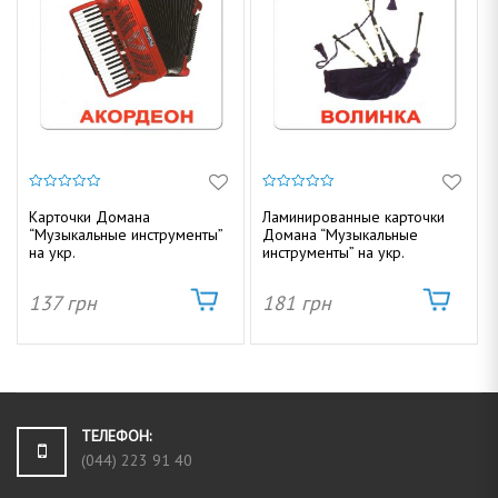
0
0
и
и
Карточки Домана
Ламинированные карточки
з
з
“Музыкальные инструменты”
Домана “Музыкальные
5
5
на укр.
инструменты” на укр.
137
грн
181
грн
ТЕЛЕФОН:
(044) 223 91 40