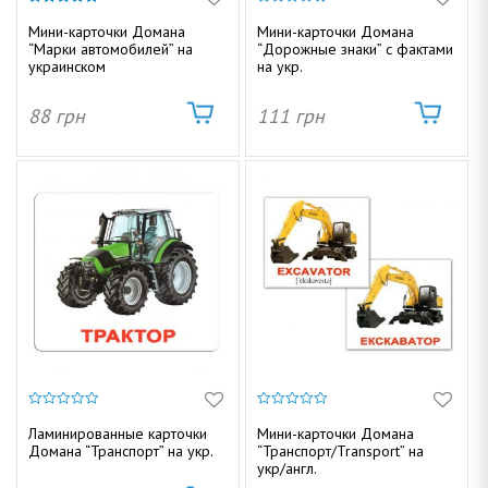
о
н
4.89
0
г
из 5
и
Мини-карточки Домана
Мини-карточки Домана
и
з
“Марки автомобилей” на
“Дорожные знаки” с фактами
5
а
ю
украинском
на укр.
ц
ч
88
грн
111
грн
и
ю
к
и
0
0
и
и
Д
Ламинированные карточки
Мини-карточки Домана
з
з
Домана “Транспорт” на укр.
“Транспорт/Transport” на
5
5
укр/англ.