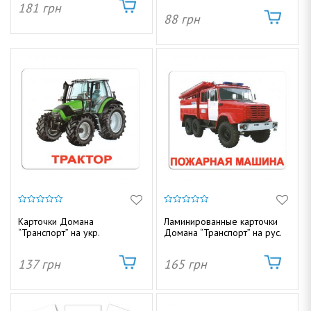
181
грн
88
грн
о
м
а
0
0
и
и
Карточки Домана
Ламинированные карточки
з
з
“Транспорт” на укр.
Домана “Транспорт” на рус.
5
5
н
137
грн
165
грн