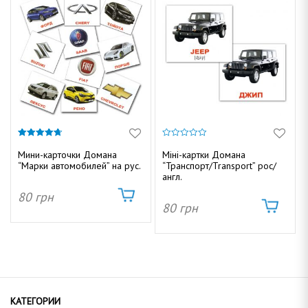
а
4.67
0
из 5
и
Мини-карточки Домана
Міні-картки Домана
з
“Марки автомобилей” на рус.
“Транспорт/Transport” рос/
5
англ.
80
грн
80
грн
КАТЕГОРИИ