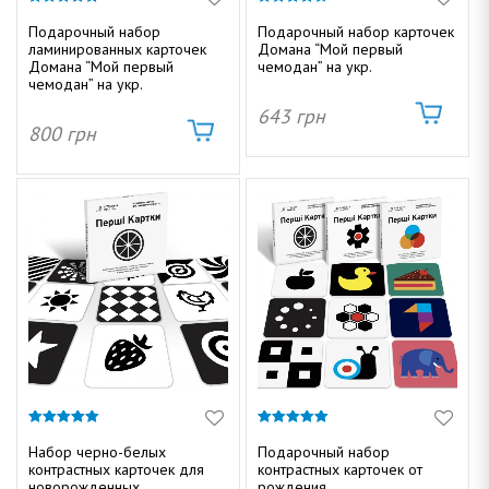
о
н
4.87
4.61
г
из 5
из 5
Подарочный набор
Подарочный набор карточек
и
ламинированных карточек
Домана “Мой первый
а
ю
Домана “Мой первый
чемодан” на укр.
чемодан” на укр.
ц
ч
643
грн
800
грн
и
ю
к
и
Д
5.00
5.00
из 5
из 5
Набор черно-белых
Подарочный набор
контрастных карточек для
контрастных карточек от
новорожденных
рождения