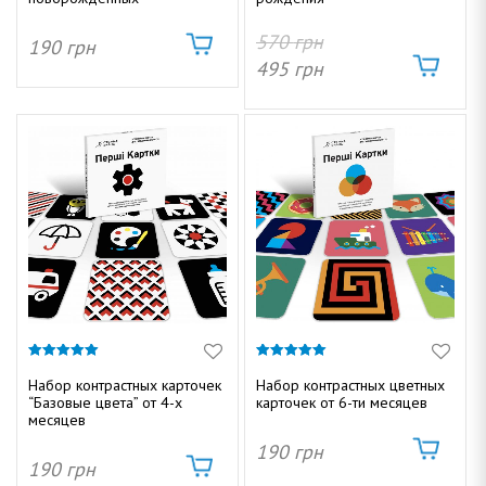
570
грн
190
грн
о
495
грн
м
а
5.00
5.00
н
из 5
из 5
Набор контрастных карточек
Набор контрастных цветных
“Базовые цвета” от 4-х
карточек от 6-ти месяцев
месяцев
190
грн
190
грн