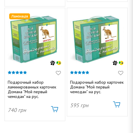
а
Ламінація
4.83
4.82
из 5
из 5
Подарочный набор
Подарочный набор карточек
ламинированных карточек
Домана “Мой первый
Домана “Мой первый
чемодан” на рус.
чемодан” на рус.
595
грн
740
грн