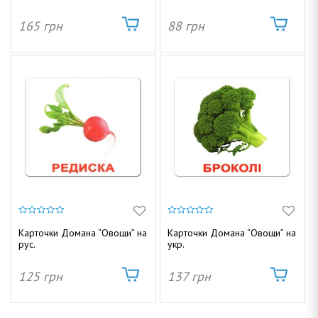
165
грн
88
грн
0
0
и
и
Карточки Домана “Овощи” на
Карточки Домана “Овощи” на
з
з
рус.
укр.
5
5
125
грн
137
грн