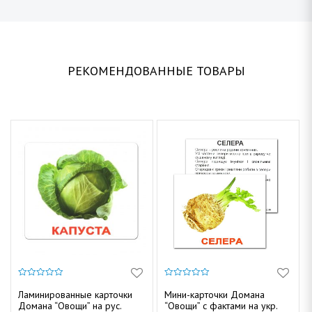
РЕКОМЕНДОВАННЫЕ ТОВАРЫ
0
0
и
и
Ламинированные карточки
Мини-карточки Домана
з
з
Домана “Овощи” на рус.
“Овощи” с фактами на укр.
5
5