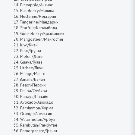
14. Pineapple/Ананас
15. Raspberry/Малина
16. Nectarine/Нектарин
17. Tangerine/Мандарин
18. Starfruit/Карамбола
19. Gooseberry/Крыжовник
20. Mangosteen/Мангостин
21. Kiwi/Киви
22. Pear/Груша
23. Melon/Дыня
24. Guava/Гуава
25. Litchee/Личи
26. Mango/Манго
27. Banana/Банан
28. Peach/Персик
29. Feijoa/Фейхоа
30. Papaya/Папайя
31. Avocado/Авокадо
32. Persimmon/Хурма
33. Orange/Апельсин
34. Watermelon/Арбуз
35. Rambutan/Рамбутан
36. Pomegranate/Гранат