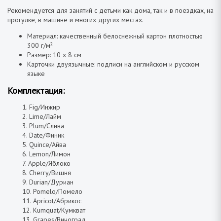
Рекомендуется для занятий с детьми как дома, так и в поездках, на
прогулке, в машине и многих других местах.
Материал: качественный белоснежный картон плотностью
300 г/м²
Размер: 10 х 8 см
Карточки двуязычные: подписи на английском и русском
языке
Комплектация:
1. Fig/Инжир
2. Lime/Лайм
3. Plum/Слива
4. Date/Финик
5. Quince/Айва
6. Lemon/Лимон
7. Apple/Яблоко
8. Cherry/Вишня
9. Durian/Дуриан
10. Pomelo/Помело
11. Apricot/Абрикос
12. Kumquat/Кумкват
13. Grapes/Виноград