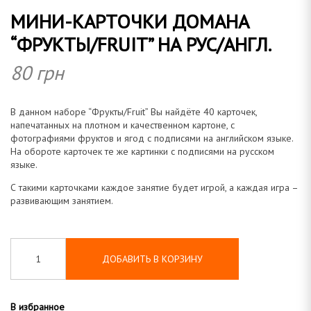
МИНИ-КАРТОЧКИ ДОМАНА
о
“ФРУКТЫ/FRUIT” НА РУС/АНГЛ.
80
грн
м
В данном наборе “Фрукты/Fruit” Вы найдёте 40 карточек,
напечатанных на плотном и качественном картоне, с
фотографиями фруктов и ягод с подписями на английском языке.
На обороте карточек те же картинки с подписями на русском
языке.
а
С такими карточками каждое занятие будет игрой, а каждая игра –
развивающим занятием.
н
ДОБАВИТЬ В КОРЗИНУ
В избранное