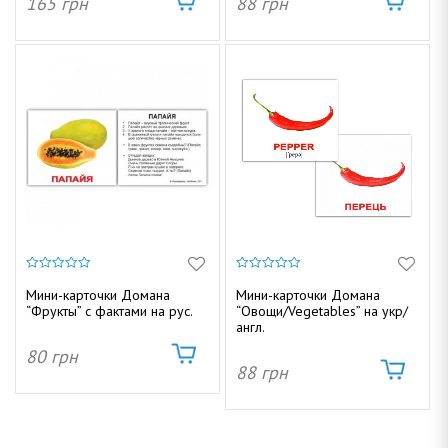
165
грн
88
грн
0
0
и
и
Мини-карточки Домана
Мини-карточки Домана
з
з
“Фрукты” с фактами на рус.
“Овощи/Vegetables” на укр/
5
5
англ.
80
грн
88
грн