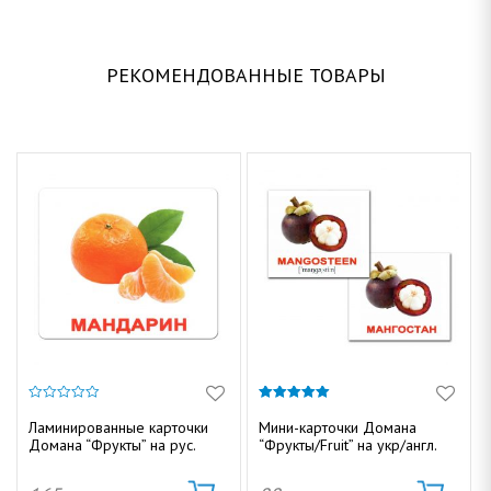
РЕКОМЕНДОВАННЫЕ ТОВАРЫ
0
5.00
и
из 5
Ламинированные карточки
Мини-карточки Домана
з
Домана “Фрукты” на рус.
“Фрукты/Fruit” на укр/англ.
5