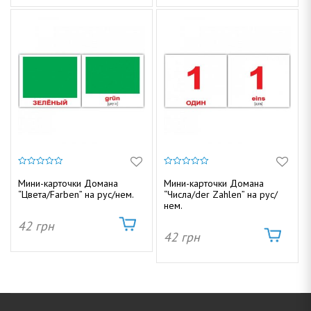
0
0
и
и
Мини-карточки Домана
Мини-карточки Домана
з
з
“Цвета/Farben” на рус/нем.
“Числа/der Zahlen” на рус/
5
5
нем.
42
грн
42
грн