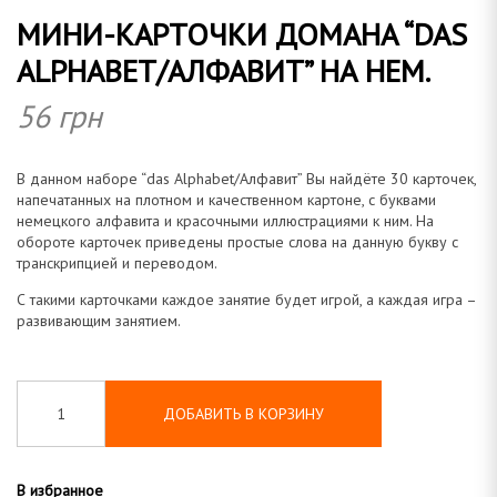
МИНИ-КАРТОЧКИ ДОМАНА “DAS
о
ALPHABET/АЛФАВИТ” НА НЕМ.
56
грн
м
В данном наборе “das Alphabet/Алфавит” Вы найдёте 30 карточек,
напечатанных на плотном и качественном картоне, с буквами
немецкого алфавита и красочными иллюстрациями к ним. На
обороте карточек приведены простые слова на данную букву с
транскрипцией и переводом.
а
С такими карточками каждое занятие будет игрой, а каждая игра –
развивающим занятием.
н
ДОБАВИТЬ В КОРЗИНУ
В избранное