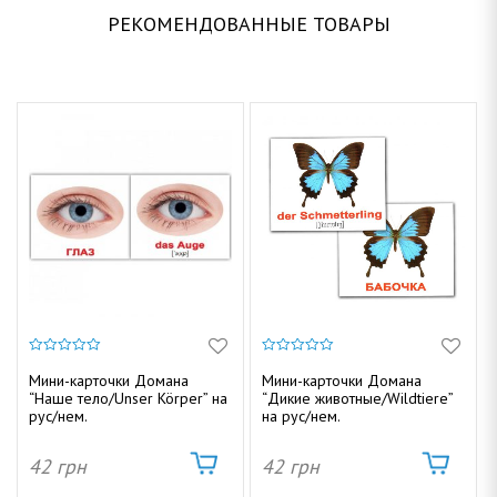
РЕКОМЕНДОВАННЫЕ ТОВАРЫ
0
0
и
и
Мини-карточки Домана
Мини-карточки Домана
з
з
“Наше тело/Unser Körper” на
“Дикие животные/Wildtiere”
5
5
рус/нем.
на рус/нем.
42
грн
42
грн