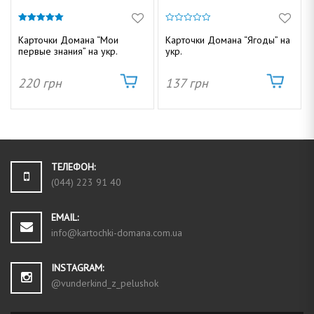
5.00
0
из 5
и
Карточки Домана “Мои
Карточки Домана “Ягоды” на
з
первые знания” на укр.
укр.
5
220
грн
137
грн
ТЕЛЕФОН:
(044) 223 91 40
EMAIL:
info@kartochki-domana.com.ua
INSTAGRAM:
@vunderkind_z_pelushok