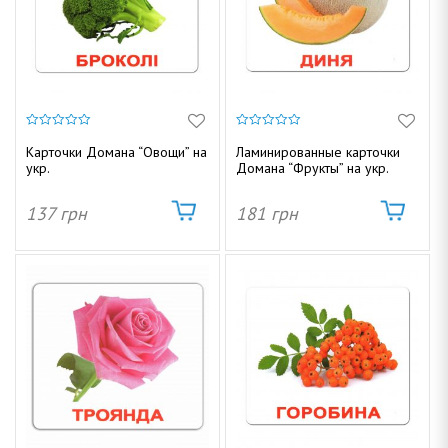
0
0
и
и
Карточки Домана “Овощи” на
Ламинированные карточки
з
з
укр.
Домана “Фрукты” на укр.
5
5
137
грн
181
грн