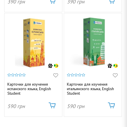
390
грн
390
грн
0
0
и
и
Карточки для изучения
Карточки для изучения
з
з
испанского языка, English
итальянского языка, English
5
5
Student
Student
590
грн
590
грн