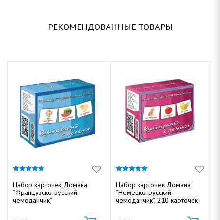
РЕКОМЕНДОВАННЫЕ ТОВАРЫ
4.67
5.00
из 5
из 5
Набор карточек Домана
Набор карточек Домана
“Французско-русский
“Немецко-русский
чемоданчик”
чемоданчик”, 210 карточек