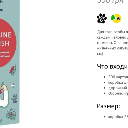
Для того, чтобы 
каждый человек 
термины. Они пом
жизненных ситуаци
т.п.)
Что входи
500 карто
коробка д
дорожный 
сборник иг
Размер:
коробка 7,5