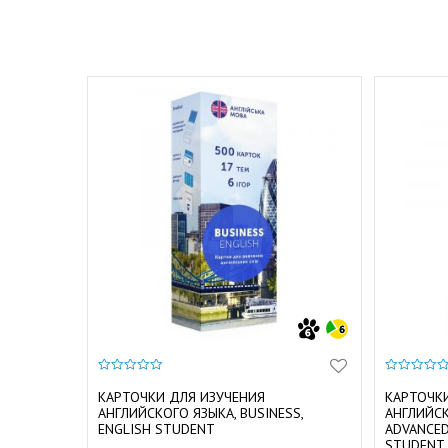
0
0
и
и
КАРТОЧКИ ДЛЯ ИЗУЧЕНИЯ
КАРТОЧК
з
з
АНГЛИЙСКОГО ЯЗЫКА, BUSINESS,
АНГЛИЙСК
5
5
ENGLISH STUDENT
ADVANCED 
STUDENT