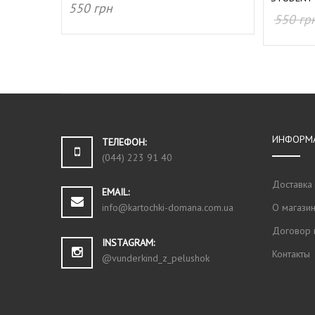
550
грн
550
гр
ДОБАВИТЬ В КОРЗИНУ
ДОБАВ
ИНФОРМ
ТЕЛЕФОН:
(044) 223 91 40
Доставка
EMAIL:
О магази
info@kartochki-domana.com.ua
Договор 
INSTAGRAM:
Контакты
@vunderkind_z_pelushok