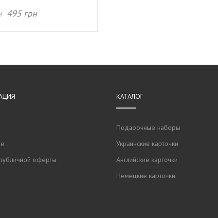
н
495
грн
ИТЬ В КОРЗИНУ
АЦИЯ
КАТАЛОГ
Подарочные наборы
не
Украинские карточки
публичной оферты
Английские карточки
Немецкие карточки