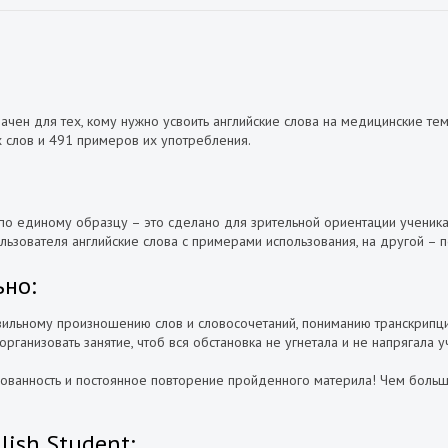
значен для тех, кому нужно усвоить английские слова на медицинские те
х слов и 491 примеров их употребления.
по единому образцу – это сделано для зрительной ориентации ученика
льзователя английские слова с примерами использования, на другой – 
ьно:
ильному произношению слов и словосочетаний, пониманию транскрипции,
организовать занятие, чтоб вся обстановка не угнетала и не напрягала 
сованность и постоянное повторение пройденного материла! Чем боль
ish Student: